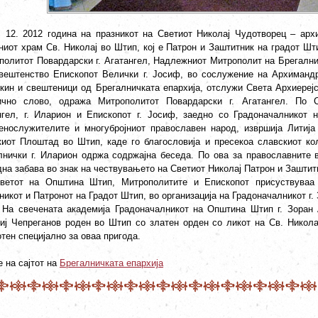
. 12. 2012 година на празникот на Светиот Николај Чудотворец – арх
ниот храм Св. Николај во Штип, кој е Патрон и Заштитник на градот Ш
политот Повардарски г. Агатангел, Надлежниот Митрополит на Брегалнич
вештенство Епископот Велички г. Јосиф, во сослужение на Архимандр
кин и свештеници од Брегалничката епархија, отслужи Света Архиерејск
ично слово, одража Митрополитот Повардарски г. Агатангел. По Св
нгел, г. Иларион и Епископот г. Јосиф, заедно со Градоначалникот 
енослужителите и многубројниот православен народ, извршија Литија
киот Плоштад во Штип, каде го благословија и пресекоа славскиот к
лнички г. Иларион одржа содржајна беседа. По ова за православните 
дна забава во знак на чествувањето на Светиот Николај Патрон и Заштит
ветот на Општина Штип, Митрополитите и Епископот присуствуваа
никот и Патронот на Градот Штип, во организација на Градоначалникот г
 На свечената академија Градоначалникот на Општина Штип г. Зоран 
иј Чепреганов роден во Штип со златен орден со ликот на Св. Никола
тен специјално за оваа пригода.
 на сајтот на
Брегалничката епархија