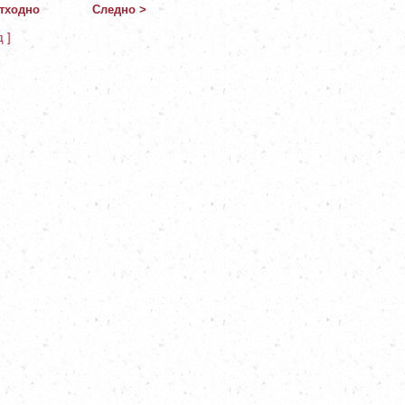
тходно
Следно >
д ]