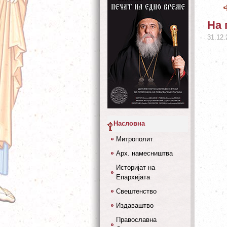
На 
31.12.
Насловна
Митрополит
Арх. намесништва
Историјат на
Епархијата
Свештенство
Издаваштво
Православна