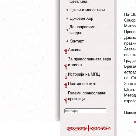
Светлина
Цркви и манастири
На 19
Црковен Хор
Собор
Митро
Да направиме
Преос
заедно...
Дамас
Контакт
празн
Агата
Архива
свешт
За православната вера
Градс
и живот...
Брега
естра
Историја на МПЦ
на Со
Против сектите
Зашти
Штип.
Големи православни
Метод
празници
израбо
Повеќе