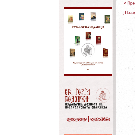
< Пре
[ Наза