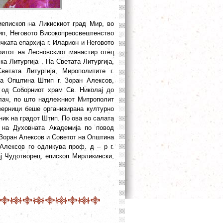
иепископ на Ликискиот град Мир, во
тип, Неговото Високопреосвештенство
ката епархија г. Иларион и Неговото
итот на Лесновскиот манастир отец
а Литургија . На Светата Литургија,
етата Литургија, Мирополитите г.
на Општина Штип г. Зоран Алексов,
 од Соборниот храм Св. Николај до
олач, по што надлежниот Митрополит
верници беше организирана културно
ник на градот Штип. По ова во салата
 на Духовната Академија по повод
. Зоран Алексов и Советот на Општина
Алексов го одликува проф. д – р г.
ј Чудотворец, епископ Мирликински,