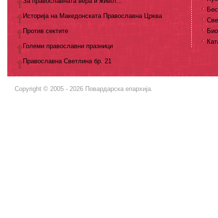
За православната вера и живот...
Бес
Историја на Македонската Православна Црква
Све
Против сектите
Био
Кат
Големи православни празници
Православна Светлина бр. 21
Copyright © 2005 - 2026 Повардарска епархија.