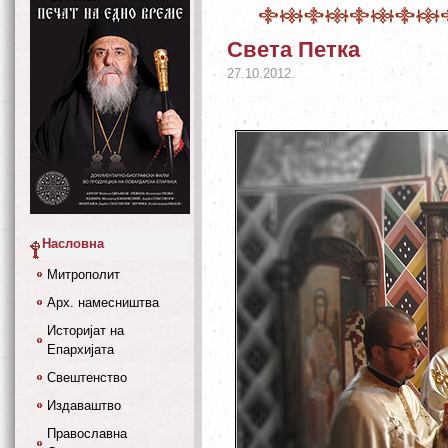
Света Петка
27.10.2012.
Насловна
Митрополит
Арх. намесништва
Историјат на
Епархијата
Свештенство
Издаваштво
Православна