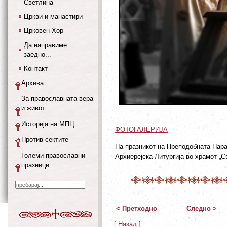
Светлина
Цркви и манастири
Црковен Хор
Да направиме
заедно...
Контакт
Архива
За православната вера
и живот...
Историја на МПЦ
ФОТОГАЛЕРИЈА
Против сектите
На празникот на Преподобната Пар
Големи православни
Архиерејска Литургија во храмот „С
празници
< Претходно
Следно >
[ Назад ]