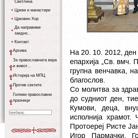
Светлина
Цркви и манастири
Црковен Хор
Да направиме
заедно...
Контакт
Архива
На 20. 10. 2012, де
За православната вера
епархија „Св. вмч. 
и живот...
групна венчавка, на
Историја на МПЦ
благослов.
Против сектите
Со молитва за здра
Големи православни
до судниот ден, тие
празници
Кумови, деца, вну
исполнија храмот. 
Протоереј Ристе Ја
Игор Пармачки. Г