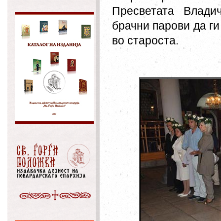
Пресветата Влади
брачни парови да ги
во староста.