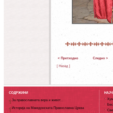
< Претходно
Следно >
[ Назад ]
СОДРЖИНИ
НАЈЧ
Хум
За православната вера и живот...
Бес
Историја на Македонската Православна Црква
Све