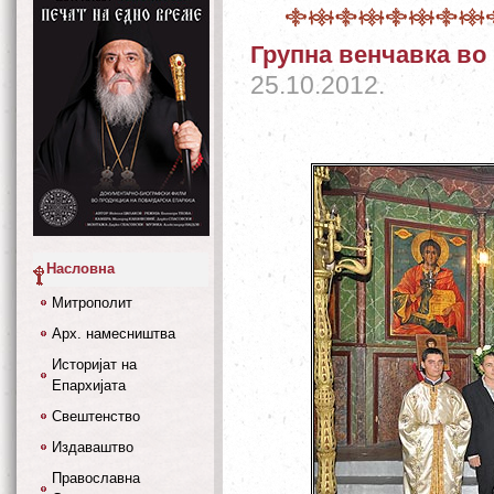
Групна венчавка во
25.10.2012.
Насловна
Митрополит
Арх. намесништва
Историјат на
Епархијата
Свештенство
Издаваштво
Православна