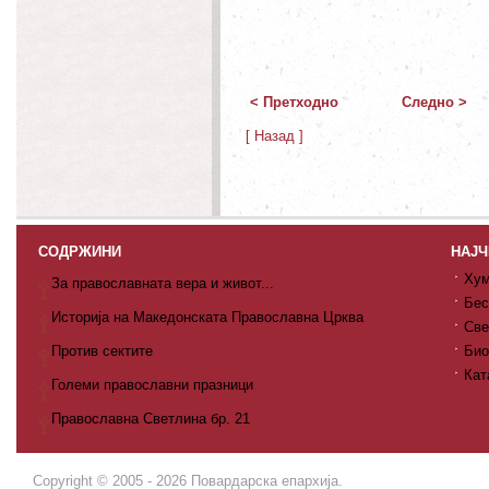
< Претходно
Следно >
[ Назад ]
СОДРЖИНИ
НАЈЧ
Хум
За православната вера и живот...
Бес
Историја на Македонската Православна Црква
Све
Против сектите
Био
Кат
Големи православни празници
Православна Светлина бр. 21
Copyright © 2005 - 2026 Повардарска епархија.