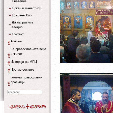
Светлина
Цркви и манастири
Црковен Хор
Да направиме
заедно...
Контакт
Архива
За православната вера
и живот...
Историја на МПЦ
Против сектите
Големи православни
празници