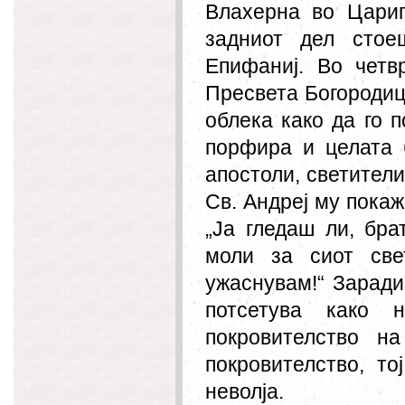
Влахерна во Цариг
задниот дел стое
Епифаниј. Во четв
Пресвета Богородиц
облека како да го 
порфира и целата 
апостоли, светители
Св. Андреј му покаж
„Ја гледаш ли, бра
моли за сиот све
ужаснувам!“ Заради
потсетува како 
покровителство н
покровителство, т
неволја.