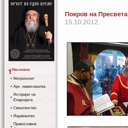
Покров на Пресвета
15.10.2012.
Насловна
Митрополит
Арх. намесништва
Историјат на
Епархијата
Свештенство
Издаваштво
Православна