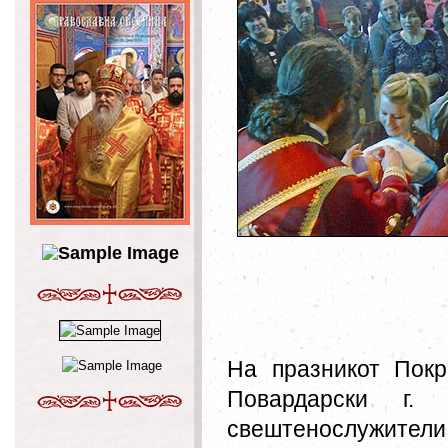
На празникот Покр
Повардарски г.
свештенослужител