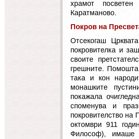
храмот посветен
Каратманово.
Покров на Пресвет
Отсекогаш Црквата
покровителка и заш
своите претстател
грешните. Помошта
така и кон народи
монашките пустин
покажала очигледна
споменува и праз
покровителство на П
октомври 911 годи
Философ), имаше 