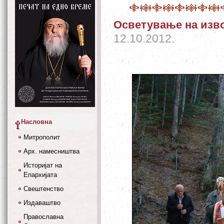
Осветување на изво
12.10.2012.
Насловна
Митрополит
Арх. намесништва
Историјат на
Епархијата
Свештенство
Издаваштво
Православна