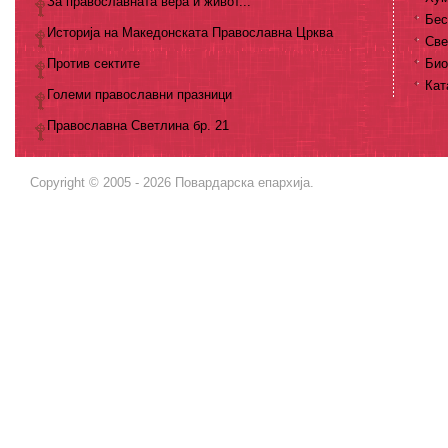
За православната вера и живот...
Бес
Историја на Македонската Православна Црква
Све
Против сектите
Био
Кат
Големи православни празници
Православна Светлина бр. 21
Copyright © 2005 - 2026 Повардарска епархија.