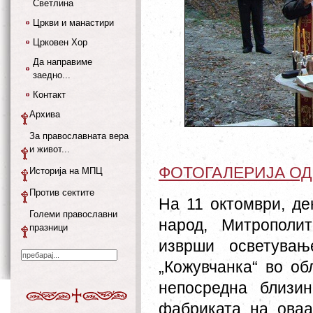
Светлина
Цркви и манастири
Црковен Хор
Да направиме
заедно...
Контакт
Архива
За православната вера
и живот...
ФОТОГАЛЕРИЈА О
Историја на МПЦ
Против сектите
На 11 октомври, де
Големи православни
народ, Митрополит
празници
изврши осветувањ
„Кожувчанка“ во о
непосредна близи
фабриката на оваа