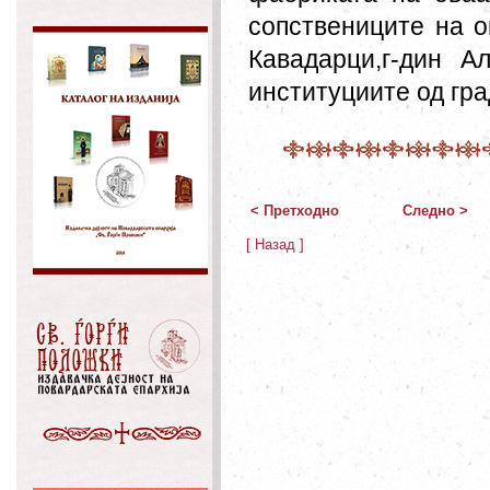
сопствениците на о
Кавадарци,г-дин А
институциите од гр
< Претходно
Следно >
[ Назад ]