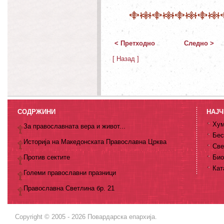
< Претходно
Следно >
[ Назад ]
СОДРЖИНИ
НАЈЧ
Хум
За православната вера и живот...
Бес
Историја на Македонската Православна Црква
Све
Против сектите
Био
Кат
Големи православни празници
Православна Светлина бр. 21
Copyright © 2005 - 2026 Повардарска епархија.