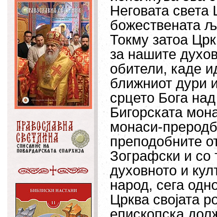
Неговата света 
божествената љ
Токму затоа Црк
за нашите духо
обители, каде и
ближниот дури и
срцето Бога над
Бигорската мона
монаси-преродбе
преподобните от
Зографски и со 
духовното и кул
народ, сега одн
Црква својата р
епископска долж