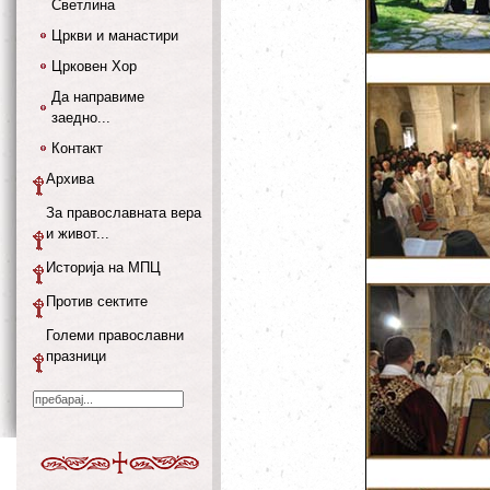
Светлина
Цркви и манастири
Црковен Хор
Да направиме
заедно...
Контакт
Архива
За православната вера
и живот...
Историја на МПЦ
Против сектите
Големи православни
празници