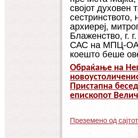
својот духовен т
сестринството, 
архиереј, митро
Блаженство, г. 
САС на МПЦ-ОА,
коешто беше ов
Обраќање на Него
новоустоличени
Пристапна бесед
епископот Величк
Преземено од сајто