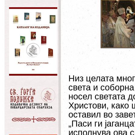
Низ целата мног
света и соборна
носел светата д
Христови, како 
оставил во заве
„Паси ги јаганца
исполнува ова с