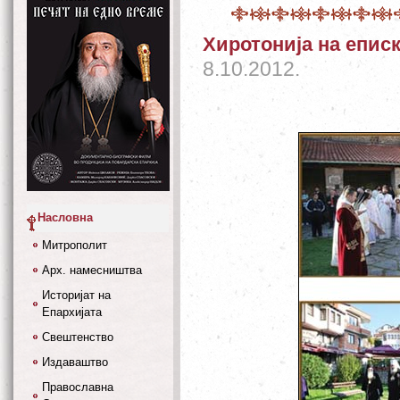
Хиротонија на епис
8.10.2012.
Насловна
Митрополит
Арх. намесништва
Историјат на
Епархијата
Свештенство
Издаваштво
Православна