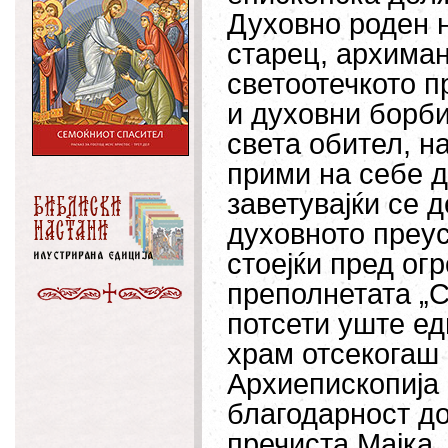
Духовно роден н
старец, архиман
светоотечкото п
и духовни борби
света обител, н
прими на себе д
заветувајќи се 
духовното преу
стоејќи пред ог
преполнетата „С
потсети уште ед
храм отсекогаш 
Архиепископија 
благодарност до
пречиста Мајка,