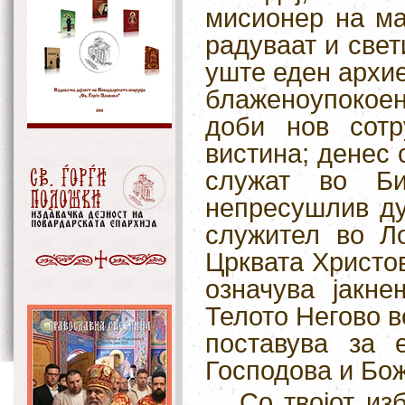
мисионер на ма
радуваат и све
уште еден архие
блаженоупокое
доби нов сотр
вистина; денес 
служат во Би
непресушлив ду
служител во Ло
Црквата Христов
означува јакн
Телото Негово в
поставува за 
Господова и Бож
Со твојот из