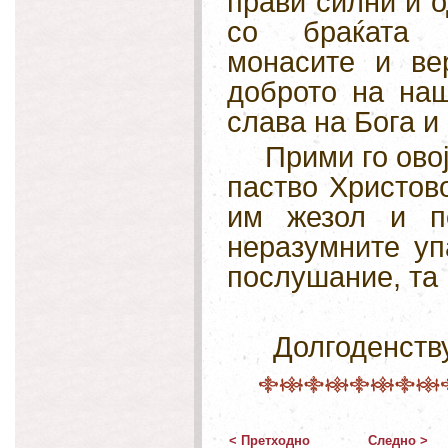
прави силни и о
со браќата а
монасите и ве
доброто на наш
слава на Бога и
Прими го ово
паство Христово
им жезол и по
неразумните уп
послушание, та
Долгоденству
< Претходно
Следно >