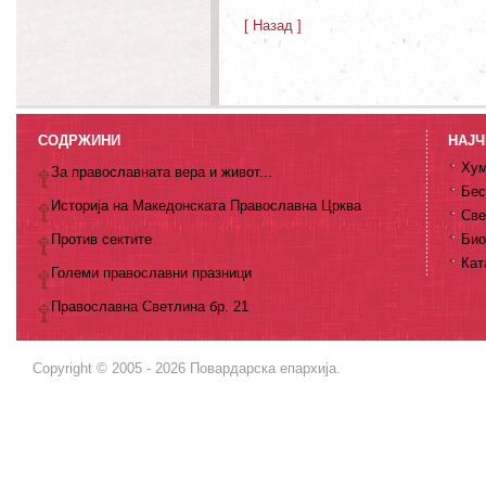
[ Назад ]
СОДРЖИНИ
НАЈЧ
Хум
За православната вера и живот...
Бес
Историја на Македонската Православна Црква
Све
Против сектите
Био
Кат
Големи православни празници
Православна Светлина бр. 21
Copyright © 2005 - 2026 Повардарска епархија.