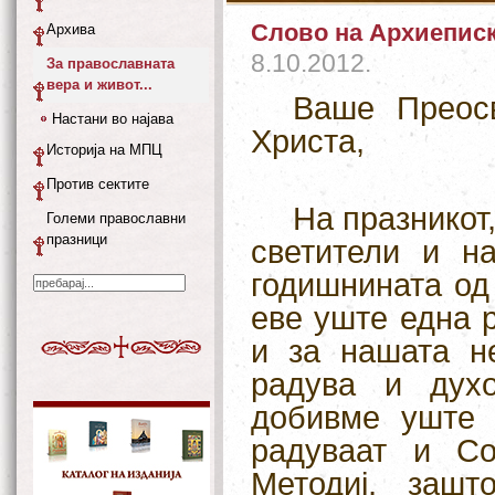
Слово на Архиеписк
Архива
8.10.2012.
За православната
вера и живот...
Ваше Преосв
Настани во најава
Христа,
Историја на МПЦ
Против сектите
На празникот
Големи православни
празници
светители и н
годишнината од
еве уште една 
и за нашата н
радува и дух
добивме уште 
радуваат и Со
Методиј, заш