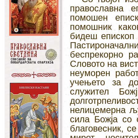
православна 
помошен епис
помошник како
бидеш епископ 
Пастироначални
беспрекорно ра
Словото на вист
неуморен работ
учењето за д
служител Бож
долготрпеливос
нелицемерна љу
сила Божја со 
благовесник, с
мирот, носит