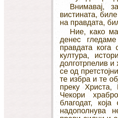
Внимавај, 
вистината, биле
на правдата, би
Ние, како ма
денес гледаме
правдата кога
култура, исто
долготрпелив и 
се од претстојни
те избра и те о
преку Христа, 
Чекори храбр
благодат, која
надополнува н