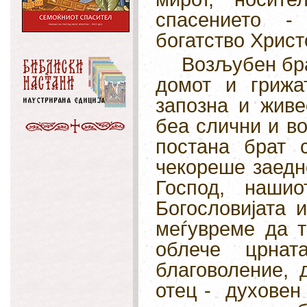
спасението -
богатство Христ
Возљубен бра
домот и грижа
запозна и жив
беа слични и во
постана брат 
чекореше заедно
Господ, наши
Богословијата 
меѓувреме да т
облече црнат
благоволение,
отец - духовен