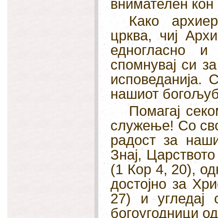
внимателен кон с
Како архиер
црква, чиј Арх
едногласно и
спомнувај си за
исповеданија. 
нашиот богољуб
Помагај секо
служење! Со сво
радост за наши
Знај, Царството
(1 Кор 4, 20), о
достојно за Хри
27) и угледај 
богоугодници од