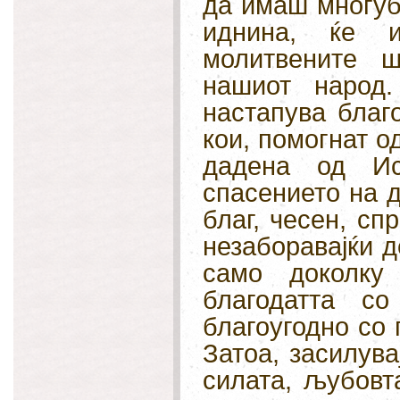
да имаш многуб
иднина, ќе 
молитвените 
нашиот народ
настапува благ
кои, помогнат од
дадена од Ис
спасението на 
благ, чесен, спр
незаборавајќи д
само доколку
благодатта с
благоугодно со 
Затоа, засилувај
силата, љубовта