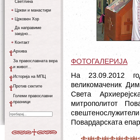
Светлина
Цркви и манастири
Црковен Хор
Да направиме
заедно...
Контакт
Архива
ФОТОГАЛЕРИЈА
За православната вера
и живот...
На 23.09.2012 г
Историја на МПЦ
великомаченик Дим
Против сектите
Света Архиерејск
Големи православни
празници
митрополитот Пов
свештенослужит
Повардарската епар