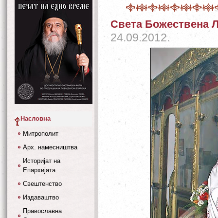
Света Божествена Л
24.09.2012.
Насловна
Митрополит
Арх. намесништва
Историјат на
Епархијата
Свештенство
Издаваштво
Православна