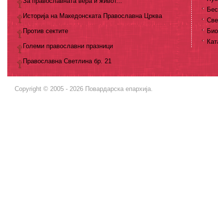
За православната вера и живот...
Бес
Историја на Македонската Православна Црква
Све
Против сектите
Био
Кат
Големи православни празници
Православна Светлина бр. 21
Copyright © 2005 - 2026 Повардарска епархија.