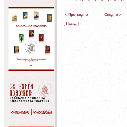
< Претходно
Следно >
[ Назад ]