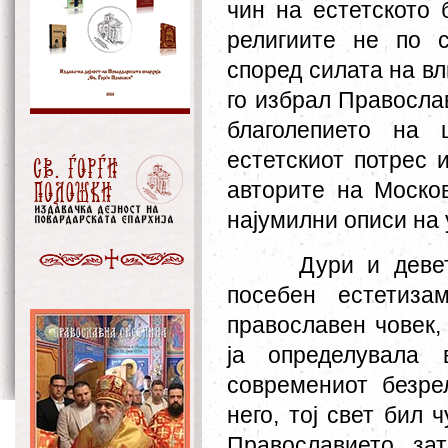
чин на естетското 
религиите не по 
според силата на вл
го избрал Правосла
благолепието на 
естетскиот потрес и
авторите на Москов
најумилни описи на
Дури и девет
посебен естетиза
православен човек,
ја определувала 
современиот безре
него, тој свет бил
Православието, за