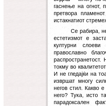
гас
н
ење на огнот, 
претвора пламенот
истакнатиот стреме
Се рабира, н
естетизмот е заст
културни слоеви
православно бла
распространетост. 
токму во квалитето
И не гледајќи на т
извршат многу сил
негов стил. Какво е
него? Тука, исто т
парадоксален фак