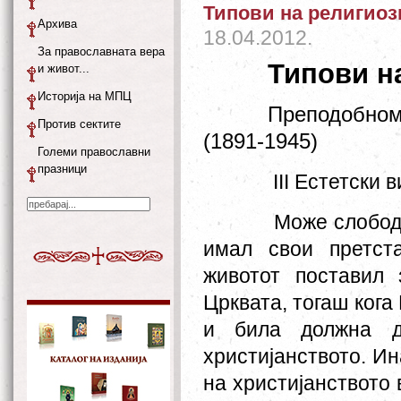
Типови на религиоз
Архива
18.04.2012.
За православната вера
Типови н
и живот...
Историја на МПЦ
Преподобном
Против сектите
(1891-1945)
Големи православни
празници
III Естетски 
Може слободн
имал свои претст
животот постав
ил 
Црквата, тогаш кога
и била должна д
христијанството. Ин
на христијанството 