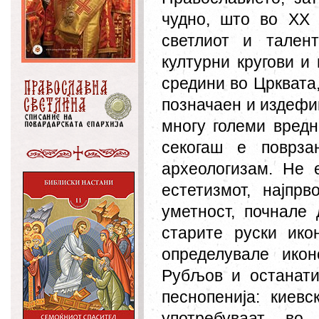
чудно, што во XX 
светлиот и тален
културни кругови и
средини во Црквата,
позначаен и издефи
многу големи вредн
секогаш е поврза
археологизам. Не 
естетизмот, најпр
уметност
, почнале 
старите руски ико
определувале ико
Рубљов и останати
песнопенија: киев
употребуваат во 