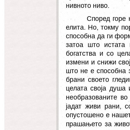
нивното ниво.
Според горе 
елита. Но, токму по
способна да ги фор
затоа што истата
богатства и со цел
измени и снижи свој
што не е способна 
брани своето гледи
целата своја душа 
необразованите во 
јадат живи рани, 
опустошено е нашет
прашањето за живот