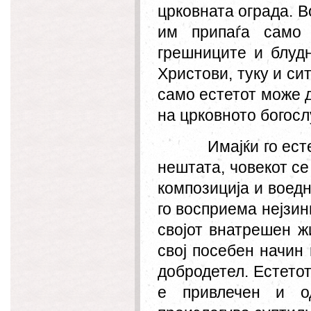
црковната ограда. В
им припаѓа само
грешниците и блуд
Христови, туку и си
само естетот може д
на црковното богос
Имајќи го ес
нештата, човекот се
композиција и воедно
го восприема нејзин
својот внатрешен жи
свој посебен начин 
добродетел. Естето
е привлечен и од