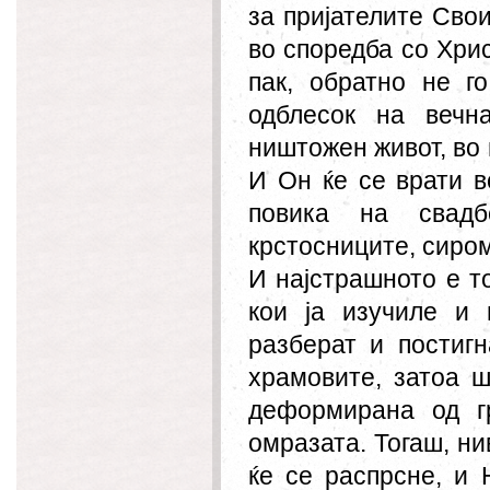
за пријателите Сво
во
споредба
со Хрис
пак, обратно не г
о
д
блесок на вечн
ништо
ж
ен живот, в
И Он ќе се врати в
повика на свадб
крстосниците, сиро
И најстрашното е т
кои ја изучиле и 
разберат и постиг
храмовите, затоа ш
деформирана од гре
омразата. Тогаш, ни
ќе се рас
прсне
, и 