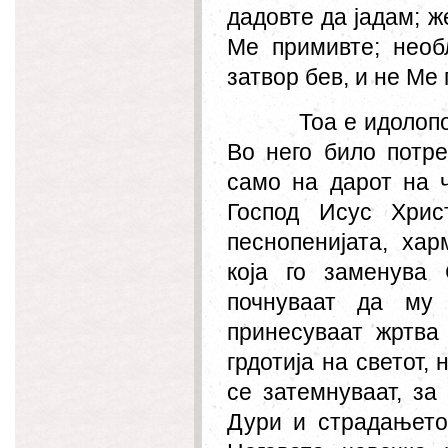
дадовте да јадам; ж
Ме примивте; необ
затвор бев, и не Ме 
Тоа е идолоп
Во него било потр
само на дарот на ч
Господ Исус Хрис
песнопенијата, хар
која го заменува
почнуваат да му
принесуваат жртва
грдотија на светот,
се затемнуваат, за
Дури и страдањето