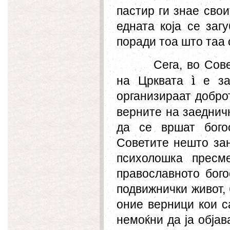
пастир ги знае свои
едната која се заг
поради тоа што таа 
Сега, во Сов
ì
на Црквата
е за
организираат добр
верните на заеднич
да се
вршат
бого
Советите нешто за
психолошка пресм
православното бог
подвижнички живот,
оние верници кои с
немоќни да ја обја