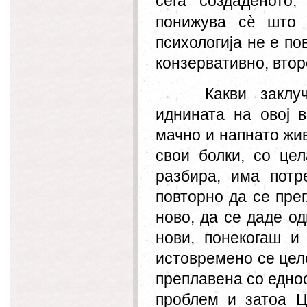
сега создаденото
è
по
нижува с
што е
психологија не е по
конзервативно, втор
Какви закл
иднината на овој 
мачно и напнато жи
свои болки, со цел
разбира, има потр
повторно да се прег
ново, да се даде о
нови, понекогаш и
истовремено се цел
преплавена со еднос
проблем и затоа Ц