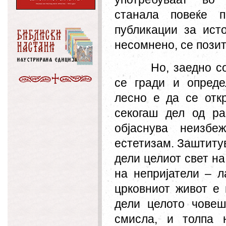
станала повеќе п
публикации за исто
несомнено, се пози
Но, заедно с
се гради и опреде
лесно е да се откр
секогаш дел од р
објаснува неизбе
естетизам. Заштитув
дели целиот свет на
на непријатели – л
црковниот живот е 
дели целото човеш
смисла, и толпа 