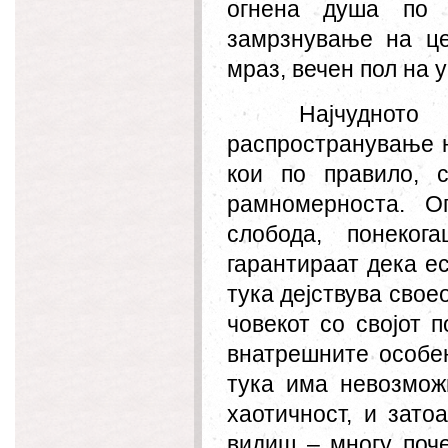
огнена душа по 
замрзнување на це
мраз, вечен пол на 
Најчудното
распространување н
кои по правило, 
рамномерноста. О
слобода, понеког
гарантираат дека е
тука дејствува свое
човекот со својот 
внатрешните особе
тука има невозмож
хаотичност, и зато
видиш – многу поч