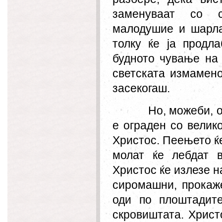
заменуваат со с
малодушие и шарла
толку ќе ја продл
а
будното чување на
светската измамено
засекогаш.
Но, можеби, о
е ограден со велик
Христос. Пеењето ќе
молат ќе лебдат в
Христос ќе излезе н
сиромашни, прокаже
оди по плоштадит
скровиштата. Христ