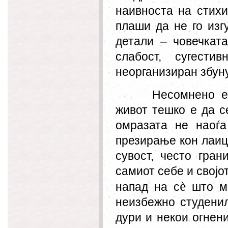
наивноста на стихи
плаши да не го изг
детали – човечката
слабост, сугести
неорганизиран збуну
Несомнено е
живот тешко е да с
омразата не наоѓа
презирање кон лаиц
сувост, често гран
самиот себе и својот
è
напад на с
што мо
неизбежн
о
студени
дури и некои огнен