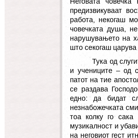
Неговата човечка 
предизвикуваат во
работа, некогаш м
човечката душа, не
нарушувањето на ха
што секогаш царува
Тука од слуг
и учениците – од 
патот на тие апосто
се
раздава Господо
едно: да бидат с
незнабожечката сми
тоа колку го сака 
музикалност и убави
на неговиот гест ит