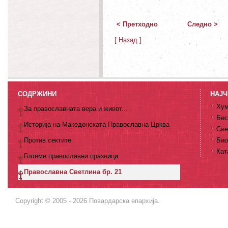
< Претходно
Следно >
[ Назад ]
СОДРЖИНИ
НАЈЧ
Хум
За православната вера и живот...
Бес
Историја на Македонската Православна Црква
Све
Против сектите
Био
Кат
Големи православни празници
Православна Светлина бр. 21
Copyright © 2005 - 2026 Повардарска епархија.