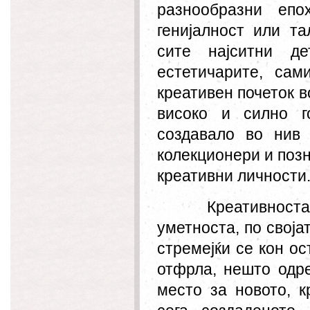
разнообразни епо
генијалност или т
сите најситни 
естети
чари
те, сам
креативен почеток в
високо и силно г
создавало во нив 
колекционери и позн
креативни личности
Креативност
уметноста, по своја
стремејќи се кон о
отфрла, нешто одре
место за новото, к