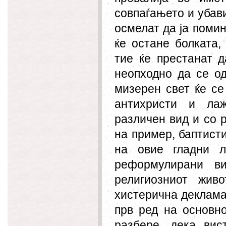
совпа
ѓа
њето и убав
осмелат да ја помин
ќе остане болката, 
тие ќе престанат 
неопходно да се од
мизерен свет ќе се 
антихристи и лаж
раз
личен
вид и со р
на пример, баптисти
на овие гладни л
реформулирани ви
религиозниот жив
хистерична декламац
прв ред на основн
разбере, дека вис