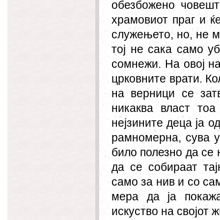
обезбожено човешт
храмовиот праг и ќ
служењето, но, не м
тој не сака само у
сомнежи. На овој на
црковните врати. Ко
на верници се зат
никаква власт то
нејзините деца ја о
рамномерна, сува у
било полезно да се 
да се собираат тај
само за нив и со са
мера да ја покаж
искуство на својот ж