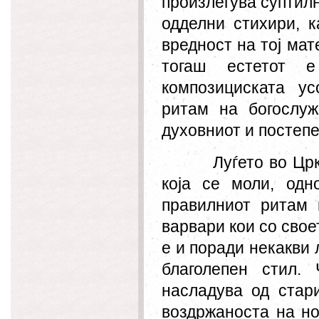
произлегува суптил
одделни стихири, к
вредност на тој мат
тогаш естетот е
композициската ус
ритам на богослуж
духовниот и постепе
Луѓето во Цр
која се моли, одн
правилниот ритам 
варвари кои со сво
е и поради некакви 
благолепен стил.
насладува од стар
воздржаноста на но