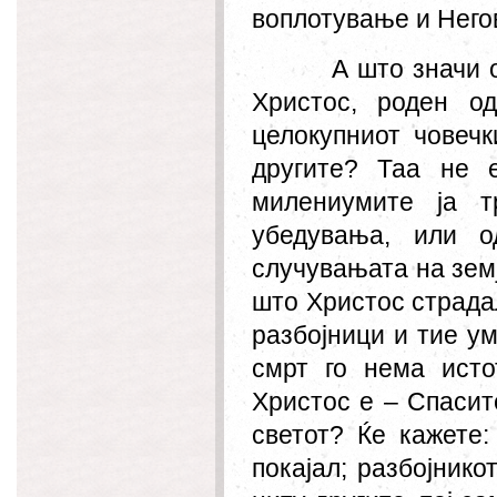
воплотување и Негов
А што значи 
Христос, роден о
целокупниот човеч
другите? Таа не 
милениумите ја т
убедувања, или о
случувањата на земј
што Христос страдал
разбојници и тие у
смрт го нема ист
Христос е – Спасите
светот? Ќе кажете:
покајал; разбојнико