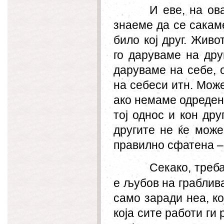
И еве, на ов
знаеме да се сакам
било кој друг. Жив
го даруваме на дру
даруваме
на
себе, 
на
себеси итн. Мож
ако немаме одреден
тој однос и кон дру
другите не ќе може
правилно сфатена – 
Секако, треб
е љубов на граблива
само заради неа, ко
која сите работи ги 