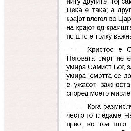
ниту другите, тој с
Нека е така; а друг
крајот влегол во Ца
на крајот од краишт
по што е толку важн
Хрис
т
ос е С
Неговата смрт не
е
умира Самиот Бог, з
умира; смртта се д
е ужасот, важност
с
по
ред
мое
то
мисле
Кога размисл
често го гледаме Н
прво
,
во тоа што