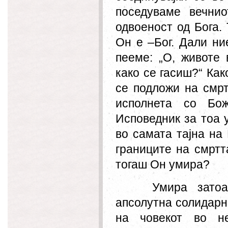
поседуваме вечни
одвоеност од Бога.
Он
е –Бог. Дали ни
пееме: „О, животе 
како се гасиш?
“
Како
се подложи на смрт
исполнета со Бо
Исповедник за тоа у
во самата тајна на
границите на смртта
тогаш
Он
умира?
Умира зато
апсолутна солидарн
на човекот во не