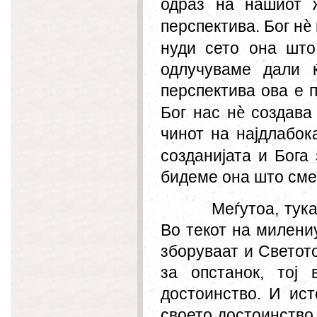
одраз на нашиот ж
è
перспектива. Бог н
нуди сето она шт
одлучуваме дали 
перспектива ова е п
è
Бог нас н
создава 
чинот на најдлабока
созданијата и Бога
бидеме она што сме,
Меѓутоа, тук
Во текот на милени
зборуваат и Светото
за опстанок, тој
достоинство. И ист
своето достоинство,