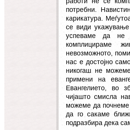
работи не се комп
потребни. Нависти
карикатура. Меѓуто
се види укажување
успеваме да не 
комплицираме ж
невозможното, поми
нас е достојно сам
никогаш не
можеме
примени на еванг
Евангелието, во з
чијашто смисла на
можеме да почнеме 
да го сакаме ближ
подразбира дека сам