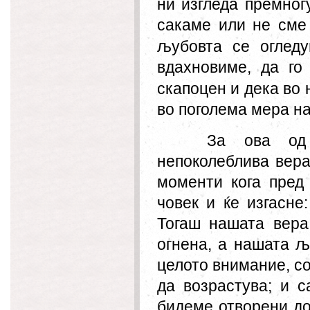
ни изгледа премног
сакаме или не сме 
љубовта се огледу
вдахн
ови
ме, да го
скапоцен и дека во 
во поголема мера на
За ова од
непоколеблива вера
моменти кога пред
човек и ќе изгасне
Тогаш нашата вера
огнена, а нашата љ
целото внимание, со
да возрастува; и с
бидеме отворени до 