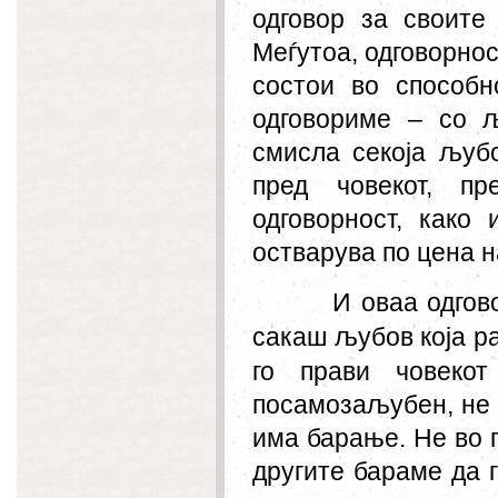
одговор за своите 
Меѓутоа, одговорнос
состои во способн
одговориме – со 
смисла секоја љубо
пред човекот, пр
одговорност, како 
остварува по цена н
И оваа одгов
сакаш љубов која ра
го прави човекот
посамозаљубен, не 
има барање. Не во г
другите бараме да 