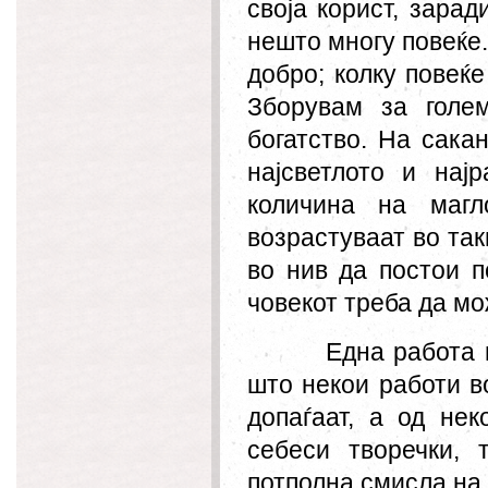
своја корист, зара
нешто многу повеќе.
добро; колку повеќе
Зборувам за голе
богатство. На сака
најсветлото и нај
количина на магл
возрастуваат во так
во нив да постои п
човекот треба да мо
Една работа
што некои работи в
допаѓаат, а од не
себеси
творе
чки, 
пот
полна смисла на 