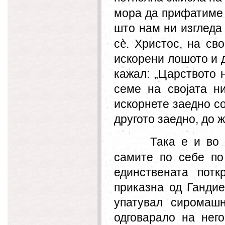
мора да прифатиме
што нам ни изгледа 
è
с
. Христос, на св
искорени лошото и 
кажал: „Царството 
семе на својата ни
искорнете заедно со
другото заедно, до ж
Така е и во
сами
те
по себе по
единствената пот
приказна од Гандие
упатувал сиромашн
одговарало на нег