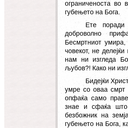
ограниченоста во в
губењето на Бога.
Ете поради
доброволно прифа
Бесмртниот умира,
човекот, не делејќи 
нам ни изгледа Б
љубов?! Како ни изг
Бидејќи Хрис
умре со оваа смрт 
опфаќа само праве
знае и сфаќа што
безбожник на земј
губењето на Бога, к