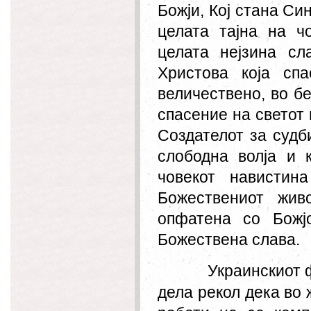
Божји, Кој стана Си
целата тајна на ч
целата нејзина сл
Христова која спа
величествено, во б
спасение на светот 
Создателот за судб
слободна волја и 
човекот навистин
Божествениот жив
опфатена со Божј
Божествена слава.
Украинскиот 
дела рекол дека во 