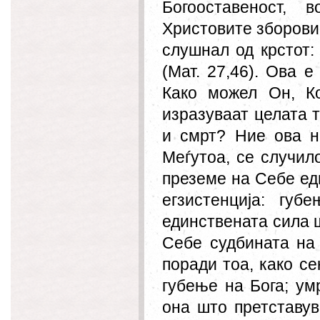
Богооставеност, 
Христовите зборови,
слушнал од крстот:
(Мат. 27,46). Ова е
Како можел
Он
, К
изразуваат целата т
и смрт? Ние ова н
Меѓутоа, се случил
преземе на Себе ед
егзистенција: губ
единствената сила ш
Себе судбината на 
поради тоа, како се
губење на Бога; ум
она што претставув