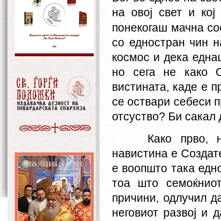
на овој свет и кој
понекогаш мачна со
со едностран чин н
космос и дека еднаш
но сега не како С
вистината, каде е 
се оствари себеси п
отсуство? Би сакал 
Како прво, 
навистина е Создате
е воопшто така едно
тоа
што
семоќниот
причини, одлучи
л
да
неговиот развој и 