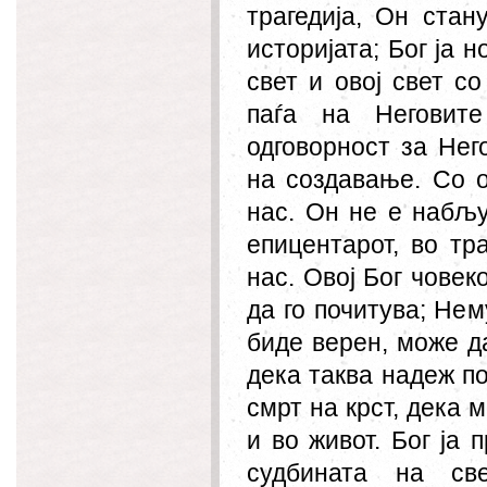
трагедија, Он стан
историјата; Бог ја н
свет и овој свет со
паѓа на Неговит
одговорност за Нег
на создавање. Со о
нас.
Он
не е набљу
епицентарот, во тр
нас.
О
вој Бог човек
да го почитува; Не
м
биде верен, може да
дека таква надеж по
смрт на крст, дека м
и во живот. Бог ја
судбината на све