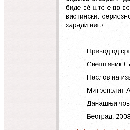
è
биде с
што е во со
вистински, сериоз
заради него.
Превод од срп
Свештеник Љ
Наслов на из
Митрополит А
Данашњи чове
Београд, 200