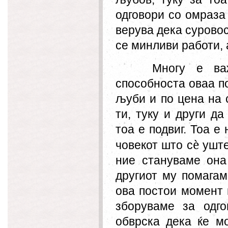
одговори со омраза 
верува дека сурово
се минливи работи, 
Многу е ва
способноста оваа по
љуби и по цена на с
ти, туку и други д
тоа е подвиг. Тоа е
è
човекот што с
уште
ние стануваме он
другиот му пом
а
гам
ова постои момент 
зборуваме за одго
обврска дека ќе м