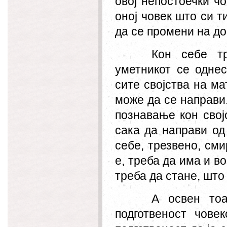
овој непостоечки ч
оној човек што си т
да се промени на до
Кон себе т
уметникот се однес
сите својства на ма
може да се направи
познавање кон свој
сака да направи од 
себе, трезвено, см
е, треба да има и в
треба да стане, што
А освен то
подготвеност чове