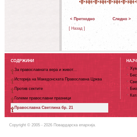
< Претходно
Следно >
[ Назад ]
СОДРЖИНИ
НАЈЧ
Хум
За православната вера и живот...
Бес
Историја на Македонската Православна Црква
Све
Против сектите
Био
Кат
Големи православни празници
Православна Светлина бр. 21
Copyright © 2005 - 2026 Повардарска епархија.