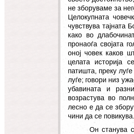
не зборуваме за нег
Целокупната човечк
чувствува тајната Бо
како во длабочина
пронаоѓа својата г
оној човек каков ш
целата историја с
патишта, преку луѓе
луѓе; говори низ ужа
убавината и разни
возрастува во полн
лесно е да се збору
чини да се повикува
Он станува с