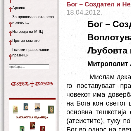
Бог – Создател и Н
Архива
18.04.2012.
За православната вера
Бог – Соз
и живот...
Историја на МПЦ
Воплотув
Против сектите
Љубовта к
Големи православни
празници
Митрополит 
Мислам дека 
го поставуваат пр
човекот има доверб
на Бога кон светот
основна тешкотија 
(атеистите), туку п
Бог во однос на све