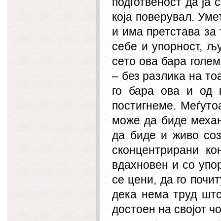
подготвеност да ја 
која поверувал. Уме
и има претстава за 
себе и упорност, љ
сето ова бара голем
– без разлика на то
го бара ова и од
постигнеме. Меѓуто
може да биде меха
да биде и живо со
сконцентрирани кон
вдахновен и со упор
се цени, да го почи
дека нема труд што
достоен на својот чо