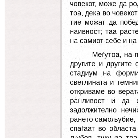
човекот, може да ро
тоа
,
дека во човекот
тие можат да побед
наивност; таа раст
на самиот себе и на
Меѓутоа
,
на
другите и другите 
стадиум на форми
светлината и темни
откриваме во верат
ранливост и да 
задолжително нечи
рането самољубие, 
спаѓаат во областа
љубов, туку за то