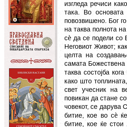
изгледа речиси как
така. Во основата
повозвишено. Бог го
на таква полнота на 
è
с
да се подели со Б
Неговиот Живот; как
целта на создавањ
самата Божествена 
таква состојба кога
како што топлината,
свет учесник на в
повикан да стане соу
човекот, се дарува 
è
битие, кое во с
ќе
битие
,
кое ќе стои 