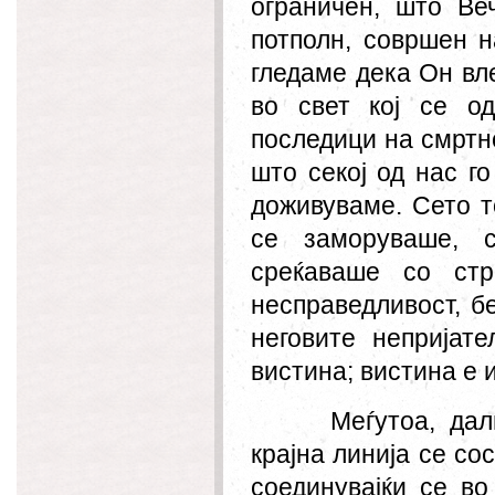
ограничен, што Ве
потполн, совршен н
гледаме дека
Он
вле
во свет кој се о
последици на смртнос
што секој од нас го
доживуваме. Сето т
се заморуваше, 
среќаваше со стр
несправедливост, б
неговите непријат
вистина; вистина е 
Меѓутоа, да
крајна линија се сос
соединувајќи се во