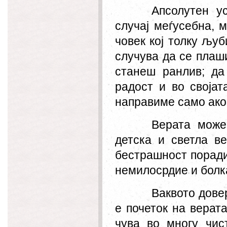
Апсолутен у
случај меѓусебна, 
човек кој толку
љуб
случува да се плаш
станеш ранлив; да
радост и во својат
направиме само ако 
Верата може
детска и светла в
бестрашност поради
немилосрдие и болка
Ваквото дове
е почеток на верата
чува во многу чис