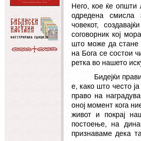
Него, кое ќе општи
одредена смисла 
човекот, создавај
соговорник кој мор
што може да стане 
на Бога се состои ч
ретка во нашето иск
Бидејќи прав
е, како што често ј
право на наградув
оној момент кога ни
живот и покрај на
постоење, на дина
признаваме дека т