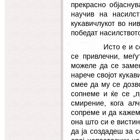
прекрасно објаснув
научив на насилст
кукавичлукот во ни
победат насилствот
Исто е и с
се привлечни, меѓ
можеле да се замен
нарече својот кукав
смее да му се дозво
сопнеме и ќе се „
смирение, кога ал
сопреме и да кажем
она што си е вистин
да ја с
оздаде
ш за с