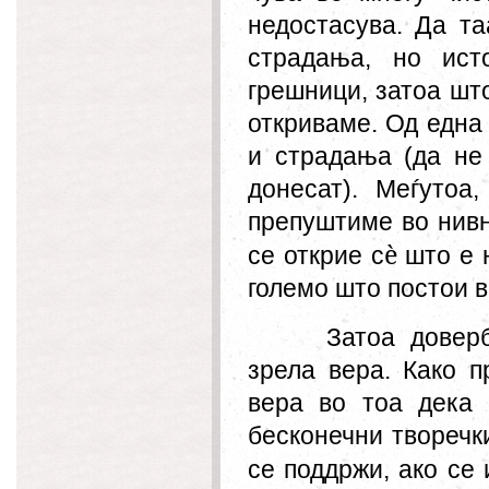
недостасува. Да та
страдања, но ист
грешници, затоа што
откриваме. Од една
и страдања (да не
донесат). Меѓутоа
препуштиме во нивн
è
се открие с
што е н
големо што постои в
Затоа довер
зрела вера. Како п
вера во тоа дека 
бесконечни
творе
чк
се по
д
држи, ако се 