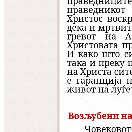
праведниците 
праведникот
Христос воск
дека и мртвит
гревот на А
Христовата п
И како што с
така и преку 
на Христа сите
е гаранција 
живот на луѓе
Возљубени на
Човековото