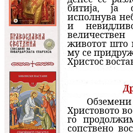
битија, ја 
исполнува неб
и невидлив
величествен
животот што 
му се придруж
Христос воста
Др
Обземени 
Христовото во
го продолжи
сопствено во