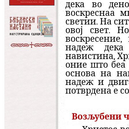
дека во дено
воскреснаа м
светии. На сит
овој свет. Н
воскресение,
надеж дека 
навистина, Хр
оние што беа
основа на на
надеж и двиг
потврдена е с
Возљубени ч