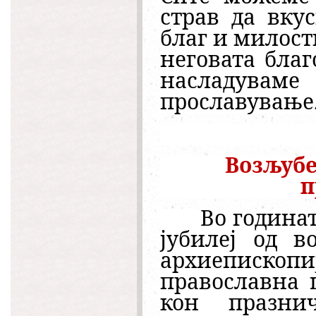
страв да вку
благ и милост
неговата благ
насладува
прославување
Возљубе
п
Во годинат
јубилеј од в
архиепископи
православна 
кон празнич