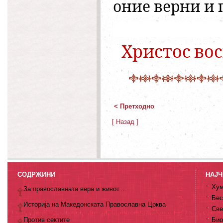
оние верни и 
Христос вос
< Претходно
[ Назад ]
СОДРЖИНИ
НАЈЧ
Хум
За православната вера и живот...
Бес
Историја на Македонската Православна Црква
Све
Против сектите
Био