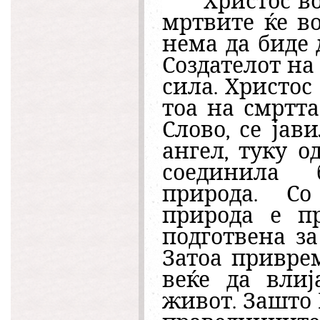
Христос во
мртвите ќе в
нема да биде 
Создателот на
сила. Христос
тоа на смртта 
Слово, се јав
ангел, туку о
соединила 
природа. Со
природа е п
подготвена за
Затоа привре
веќе да влиј
живот.
Зашто 