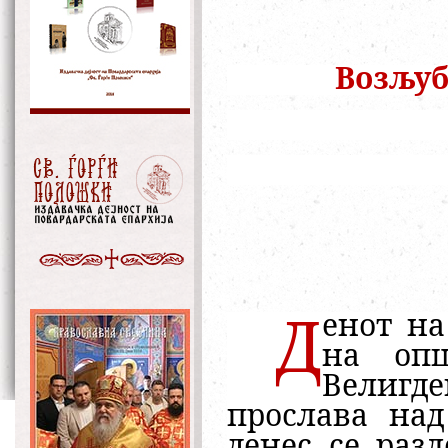
Возљуб
енот на
Д
на опш
Велигде
прослава над
денес се раз