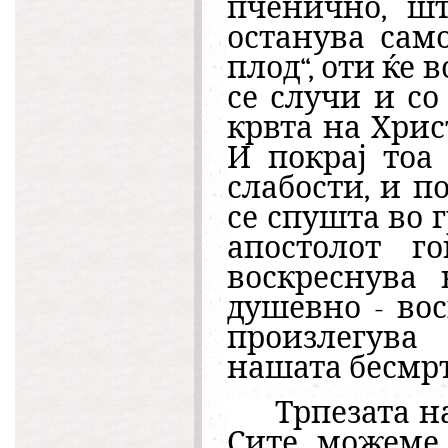
пченично, шт
останува само
плод“
,
оти ќе в
се случи и со
крвта на Хрис
И покрај тоа
слабости, и п
се спушта во г
апостолот го
воскреснува 
душевно - вос
произлегува
нашата бесмр
Трпезата на
Сите можеме 