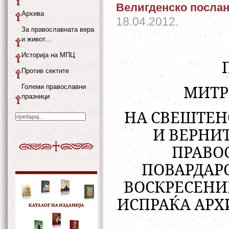
Велигденско посла
Архива
18.04.2012.
За православната вера
и живот...
Историја на МПЦ
Против сектите
Големи православни
МИТР
празници
НА СВЕШТЕН
И ВЕРНИ
ПРАВО
ПОВАРДАРС
ВОСКРЕСЕНИ
ИСПРАЌА АРХ