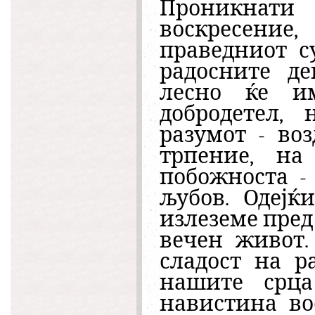
Проникнати 
воскресени
праведниот су
радосните де
лесно ќе и
добродетел, 
разумот - во
трпение, на
побожноста -
љубов. Одејќ
излеземе пред
вечен живот.
сладост на р
нашите срца
навистина во