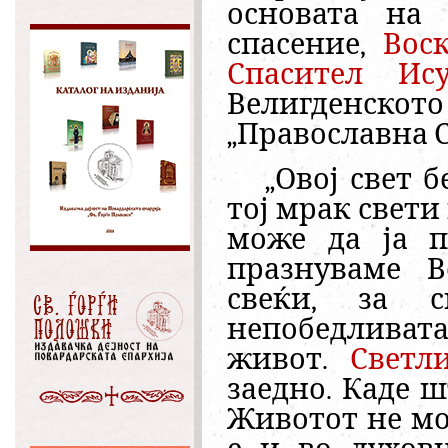
основата на 
спасение
,
Вос
Спасител Ис
Велигденск
„Православна С
„
Овој свет б
тој мрак свети
може да ја п
празнуваме В
свеќи, за 
непобедливата 
живот.
Светл
заедно. Каде 
Животот не мо