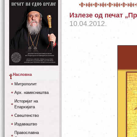
Излезе од печат „П
10.04.2012.
Насловна
Митрополит
Арх. намесништва
Историјат на
Епархијата
Свештенство
Издаваштво
Православна