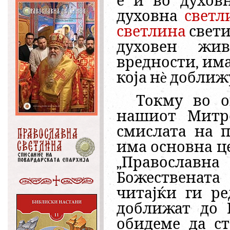
е и во духов
духовна
светл
светлина
свети
духовен жив
вредности, им
која нè доближ
Токму во о
нашиот Митро
смислата на п
има основна це
„Православн
Божественат
читајќи ги р
доближат до 
обидеме да с