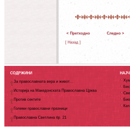
< Претходно
Следно >
[ Назад ]
СОДРЖИНИ
НАЈЧ
Хум
За православната вера и живот...
Бес
Историја на Македонската Православна Црква
Све
Против сектите
Био
Кат
Големи православни празници
Православна Светлина бр. 21