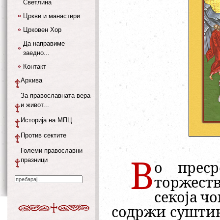
Светлина
Цркви и манастири
Црковен Хор
Да направиме
заедно...
Контакт
Архива
За православната вера
и живот...
Историја на МПЦ
Против сектите
Големи православни
празници
В
о преср
торжеств
секоја чо
содржи
суштин