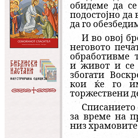
обидеме да с
подостојно да 
да го обезбеди
И во овој бр
неговото печа
обработ
ивме
т
и живот
и се 
збогати Воскр
кои ќе го и
торжествени де
Списанието 
за време на п
низ храмовите 