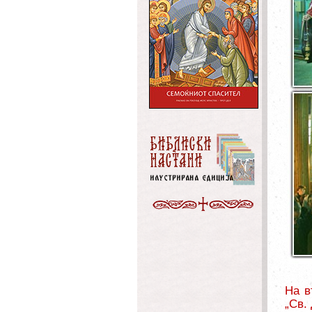
На в
„Св.