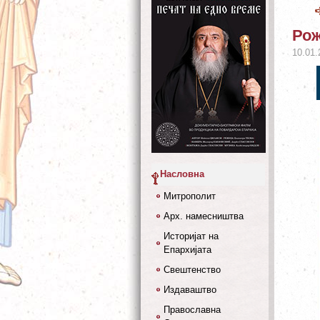
Рож
10.01.
Насловна
Митрополит
Арх. намесништва
Историјат на
Епархијата
Свештенство
Издаваштво
Православна