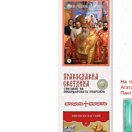
На п
Ага
Пант