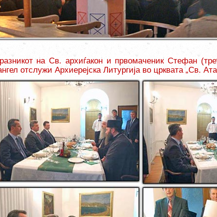
разникот на Св. архиѓакон и првомаченик Стефан (тре
ангел отслужи Архиерејска Литургија во црквата „Св. Ата