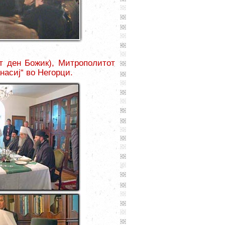
т ден Божик), Митрополитот
насиј“ во Негорци.