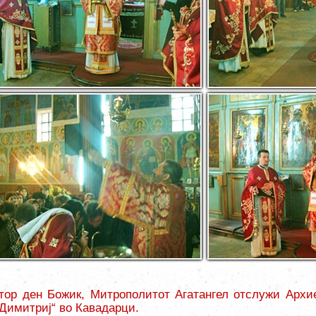
тор ден Божик, Митрополитот Агатангел отслужи Архие
 Димитриј“ во Кавадарци.