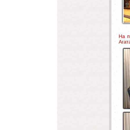
На п
Агат