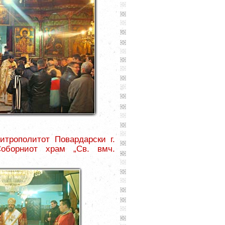
трополитот Повардарски г.
Соборниот храм „Св. вмч.