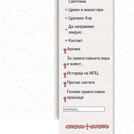
Светлина
Цркви и манастири
Црковен Хор
Да направиме
заедно...
Контакт
Архива
За православната вера
и живот...
Историја на МПЦ
Против сектите
Големи православни
празници