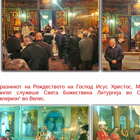
разникот на Рождеството
на
Господ Исус Христос, Ми
тангел служеше Света Божествена Литургија во 
елејмон“
во Велес
.