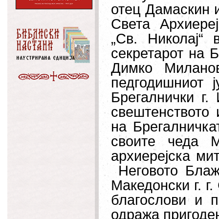
отец Дамаскин 
Света Архиере
„Св. Николај“ 
секретарот на Б
Димко Милано
педгодишниот 
Брегалнички г.
свештенството 
на Брегалничкат
своите чеда 
архиерејска мит
Неговото Блаж
Македонски г. г
благослови и 
одража пригоден