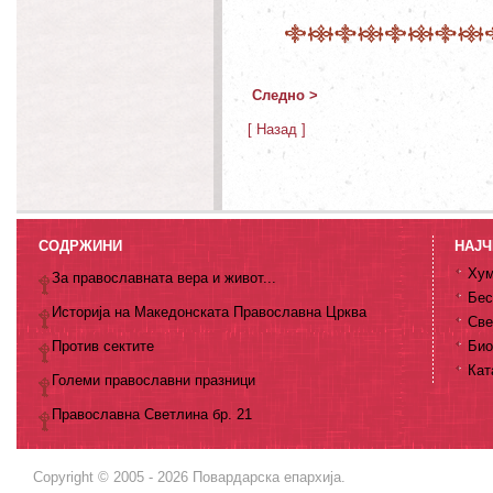
Следно >
[ Назад ]
СОДРЖИНИ
НАЈЧ
Хум
За православната вера и живот...
Бес
Историја на Македонската Православна Црква
Све
Против сектите
Био
Кат
Големи православни празници
Православна Светлина бр. 21
Copyright © 2005 - 2026 Повардарска епархија.