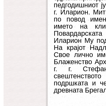
педгодишниот ј
г. Иларион. Мит
по повод имен
името на кли
Повардарскат
Иларион Му под
На крајот Над
Свое лично им
Блаженство Арх
г. г. Стефа
свештенството
подршката и ч
древната Брегал