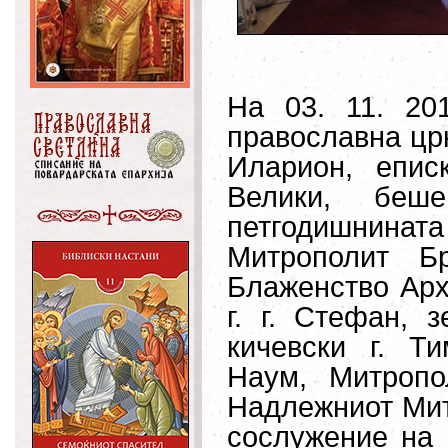
На 03. 11. 20
православна цр
Иларион
,
еп
ис
Велики,
беш
пе
т
годишнината
Митрополит Бр
Блаженство Арх
г. г. Стефан, 
кичевски г. Ти
Наум, Митропо
Надлежниот Мит
сослужение на 