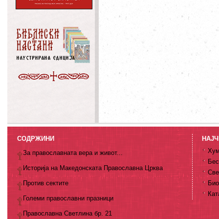
СОДРЖИНИ
НАЈЧ
Хум
За православната вера и живот...
Бес
Историја на Македонската Православна Црква
Све
Против сектите
Био
Кат
Големи православни празници
Православна Светлина бр. 21