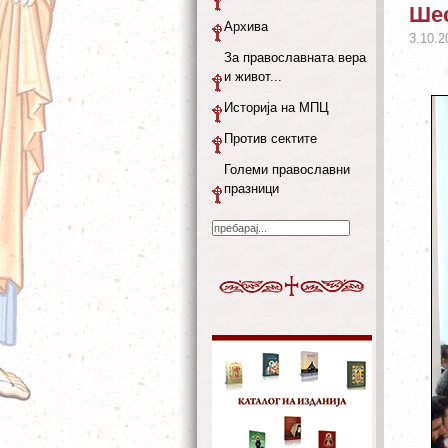
Шес
Архива
3.10.2
За православната вера
и живот...
Историја на МПЦ
Против сектите
Големи православни
празници