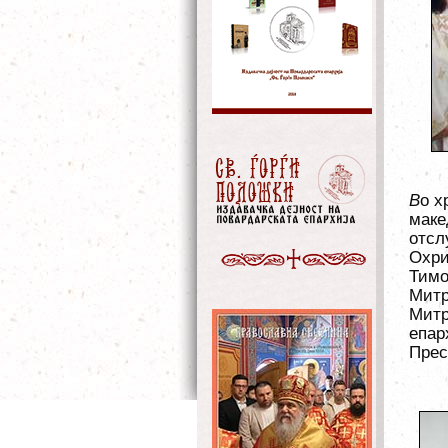
В
о 
маке
отс
Охри
Тимо
Митр
Митр
епар
Прес