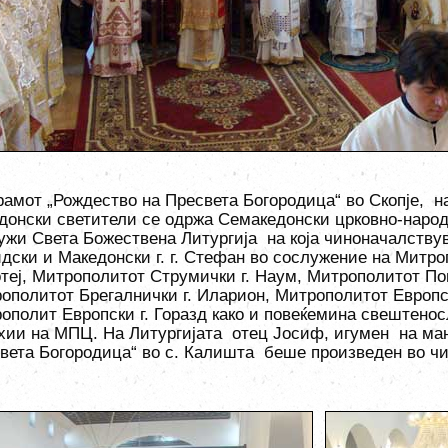
храмот
„
Рождество на Пресвета Богородица
“
во Скопје, н
донски светители се одржа Семакедонски црковно-народе
лужи
Света
Божествена Литургија на која чиноначалств
дски и Македонски г.
г. Стефан во сослужение на Митро
теј, Митрополитот Струмички г. Наум, Митрополитот Пов
ополитот Брегалнички г. Иларион, Митрополитот Европс
ополит Европски г. Горазд како и повеќемина свештенос
хии на МПЦ. На Литургијата отец Јосиф, игумен на ма
вета Богородица
“
во с. Калишта беше произведен во ч