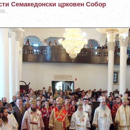
ти Семакедонски црковен Собор
011.