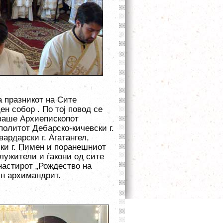
а празникот на Сите
н собор . По тој повод се
уваше Архиепископот
политот Дебарско-кичевски г.
ардарски г. Агатангел,
ки г. Пимен и поранешниот
лужители и ѓакони од сите
настиро
т
„
Рождество на
ин архимандрит.