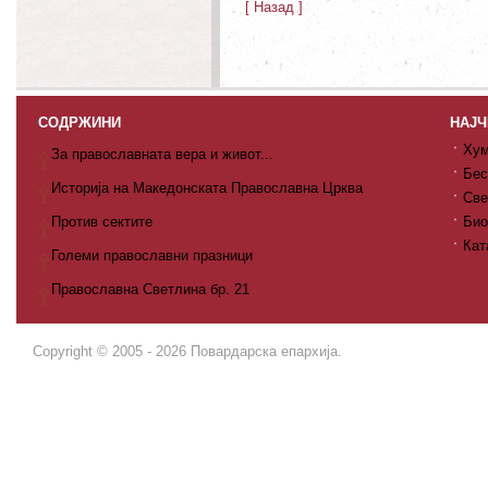
[ Назад ]
СОДРЖИНИ
НАЈЧ
Хум
За православната вера и живот...
Бес
Историја на Македонската Православна Црква
Све
Против сектите
Био
Кат
Големи православни празници
Православна Светлина бр. 21
Copyright © 2005 - 2026 Повардарска епархија.