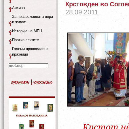
Крстовден во Согле
Архива
28.09.2011.
За православната вера
и живот...
Историја на МПЦ
Против сектите
Големи православни
празници
„
Крстот нè