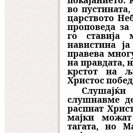
во пустината,
царството Неб
проповеда за
го ставија 
навистина ја
правева многу
на правдата, 
крстот на љ
Христос побед
Слушајќ
слушнавме де
распнат Христ
мајки можат 
тагата, но М