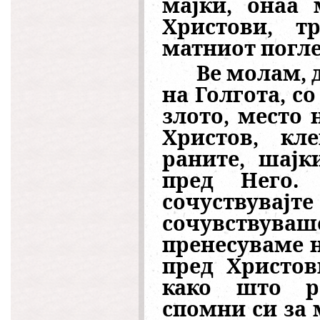
мајки, онаа 
Христови, т
матниот погле
Ве молам, 
на Голгота, с
злото, место 
Христов, кл
раните, шајк
пред Него. 
сочуствув
сочувствува
пренесуваме н
пред Христов
како што ра
спомни си за 