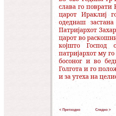
слава го поврати 
царот Ираклиј г
одеднаш застана
Патријархот Заха
царот во раскошни
којшто Господ 
патријархот му го 
босоног и во бед
Голгота и го поло
и за утеха на цели
< Претходно
Следно >