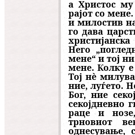
а Христос му
рајот со мене
и милостив на
го дава царст
христијанска
Него „поглед
мене“ и тој ни
мене. Колку е
Тој нè милув
ние, луѓето. 
Бог, ние сек
секојдневно 
раце и нозе
трновиот ве
однесување, 