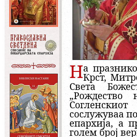
Н
а празник
Крст, Мит
Света
Боже
„
Рождество 
Согленскиот
сослужуваа п
епархија, а 
голем број ве