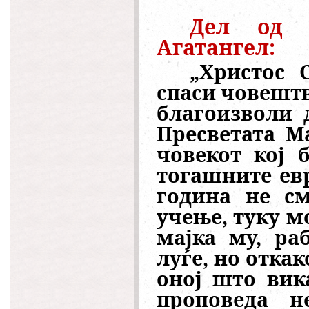
Дел од Б
Агатангел:
„
Христос 
спаси човештв
благоизволи 
Пресветата М
човекот кој 
тогашните евр
година не см
учење, туку м
мајка му, ра
луѓе, но отка
оној што вик
проповеда н