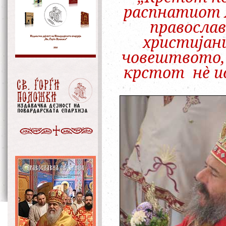
распнатиот 
правосла
христијан
човештвото, 
крстот нè ис