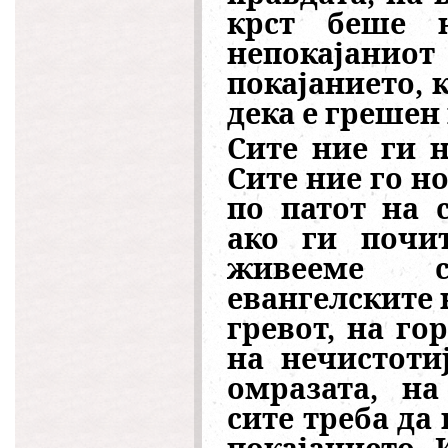
крст беше н
непокајаниот
покајанието, 
дека е грешен 
Сите ние ги 
Сите ние го н
по патот на 
ако ги почит
живееме с
евангелските 
гревот, на го
на нечистоти
омразата, на 
сите треба да
покајанието. 