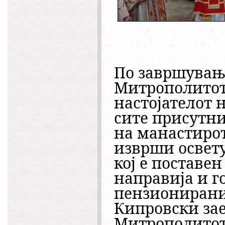
По завршување
Митрополитот 
настојателот 
сите присутни
на манастирот
изврши освету
кој е поставен
направија и г
пензионирани
Кипровски зае
Митрополитот 