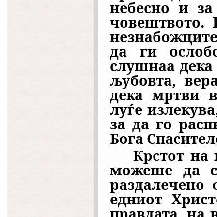
небесно и за
човештвото. 
незнабожците 
да ги ослоб
слушнаа дека 
љубовта, вер
дека мртви в
луѓе излекува
за да го расп
Бога Спасител
Крстот на 
можеше да се
раздалечено 
едниот Христ
правдата, на 