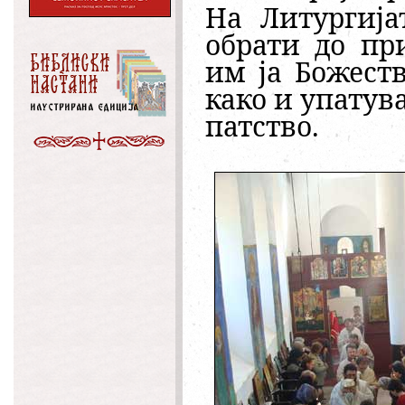
На Литургија
обрати до пр
им ја Божест
како и упатув
пат
ство.