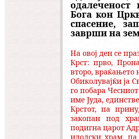
одалеченост 
Бога кон Црк
спасение, за
заврши на зем
На овој ден се пр
Крст: прво,
Прон
второ, враќањето 
Обиколувајќи ја С
го побара Чесниот
име Јуда, единств
Крстот, па прину
закопан под хра
подигна царот Адр
идолски храм, па