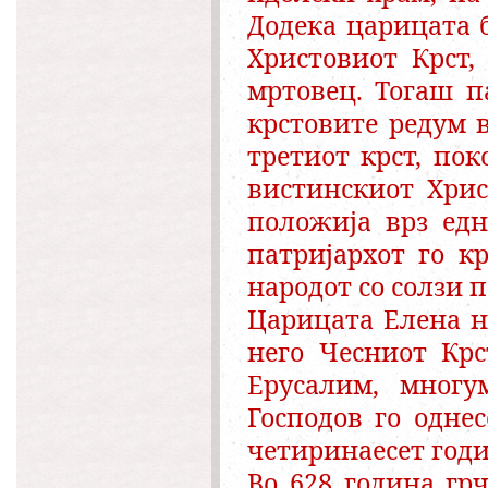
Додека царицата 
Христовиот Крст,
мртовец. Тогаш п
крстовите редум в
третиот крст, пок
вистинскиот Хрис
положија врз едн
патријархот го к
народот со солзи 
Царицата Елена н
него Чесниот Крс
Ерусалим, многу
Господов го одне
четиринаесет год
Во 628 година гр