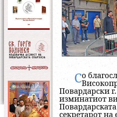
С
о благос
Високоп
Повардарски г.
изминатиот ви
Повардарската 
секретарот на 