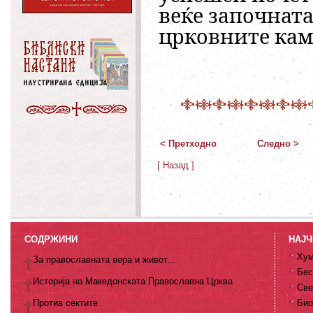
веќе започната
црковните кам
< Претходно
Следно >
[ Назад ]
СОДРЖИНИ
НАЈЧ
Хум
За православната вера и живот...
Бес
Историја на Македонската Православна Црква
Све
Против сектите
Био