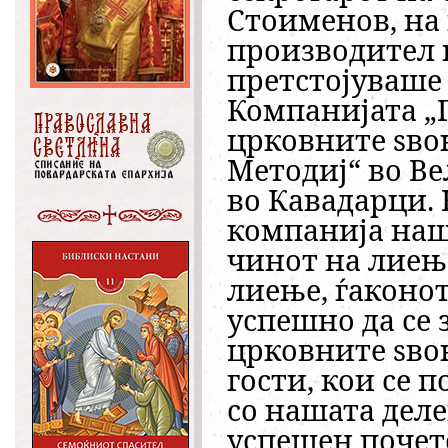
Стоименов, на
производител 
претстојуваше 
Компанијата „
црковните ѕвон
Методиј“ во Ве
во Кавадарци. 
компанија наш
чинот на лиење
лиење, ѓаконо
успешно да се
црковните ѕво
гости, кои се 
со нашата деле
успешен почет