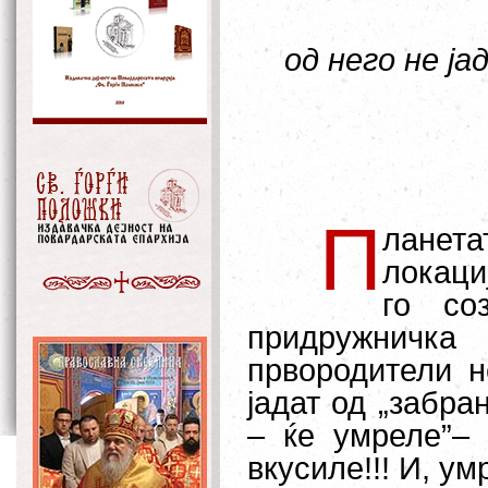
од него не ја
П
ланет
локаци
го со
придружничк
првородители н
јадат од „забран
– ќе умреле”– 
вкусиле!!! И, умр