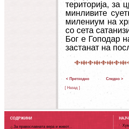
територија, за 
минливите суетн
милениум на хр
со сета сатаниз
Бог е Гоподар н
застанат на пос
< Претходно
Следно >
[ Назад ]
СОДРЖИНИ
НАЈЧ
Хум
За православната вера и живот...