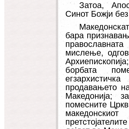
Затоа, Апо
Синот Божји без
Македонскат
бара признавањ
православната
мислење, одгов
Архиепископиј
борбата пом
егзархистичк
продавањето на
Македонија; з
помесните Цркв
македонскио
претстојателите