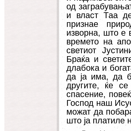
од заграбувањат
и власт Таа д
признае приро
изворна, што е 
времето на апо
светиот Јустин
Браќа и светит
длабока и богат
да ја има, да 
другите, ќе с
спасение, повеќ
Господ наш Исус
можат да побар
што ја платиле 