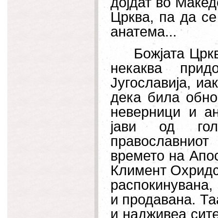
дојдат во Македо
Црква, па да се
анатема...
Божјата Црк
некаква прид
Југославија, и
дека била обно
неверници и ан
јави од гол
православниот
времето на Апос
Климент Охридск
распокинувана, 
и продавана. Таа
и надживеа сите