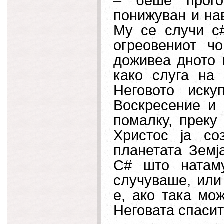
– беше прого
понижуван и на
Му се случи с
огреовениот ч
доживеа дното 
како слуга на 
Неговото иску
Воскресение и 
помалку, преку
Христос ја со
планетата Земј
С# што натам
случуваше, или
е, ако така мо
Неговата спасит