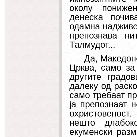
околу пониже
денеска почив
одамна надживеа
препознава ни
Талмудот...
Да, Македон
Црква, само за
другите градо
далеку од раско
само требаат пр
ја препознаат н
охристовеност. 
нешто длабок
екуменски разм