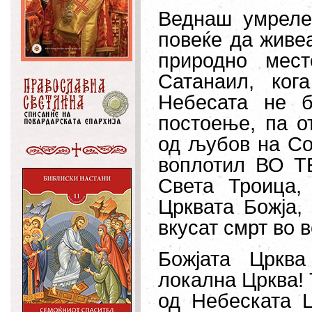
Веднаш умреле
повеќе да живеа
природно мес
Сатанаил, ког
Небесата не б
постоење, па о
од љубов на Со
воплотил ВО Т
Света Троица,
Црквата Божја,
вкусат смрт во в
Божјата Цркв
локална Црква! 
од Небеската Ц