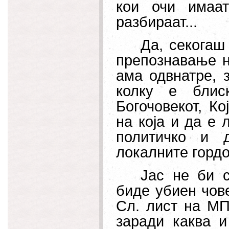
кои очи имаа
разбираат...
Да, секогаш
препознавање на
ама одвнатре, 
колку е блис
Богочовекот, Ко
на која и да е 
политичко и 
локалните гордо
Јас не би 
биде убиен чове
Сл. лист на МПЦ
заради каква и