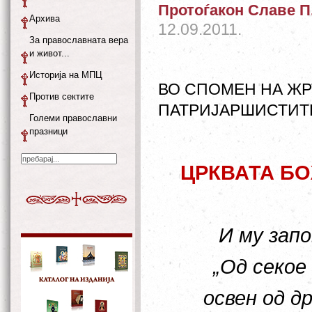
Протоѓакон Славе 
Архива
12.09.2011.
За православната вера
и живот...
Историја на МПЦ
ВО СПОМЕН НА ЖР
Против сектите
ПАТРИЈАРШИСТИТЕ
Големи православни
празници
ЦРКВАТА БО
И му запо
„Од секое
освен од д