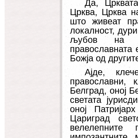
Да, Цркват
Црква, Црква н
што живеат пр
локалност, дури
љубов на Пе
православната 
Божја од другит
Ајде, кле
православни, 
Белград, оној Б
светата јурисд
оној Патријар
Цариград све
велелепните 
импозантните