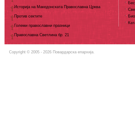
Бес
Историја на Македонската Православна Црква
Све
Против сектите
Био
Кат
Големи православни празници
Православна Светлина бр. 21
Copyright © 2005 - 2026 Повардарска епархија.