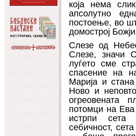
која нема сли
апсолутно ед
постоење, во шт
домострој Божји
Слезе од Небес
Слезе, значи 
луѓето сме стр
спасение на н
Марија и стана
Ново и неповто
огреовената п
потомци на Ева 
истрпи сета 
себичност, сета