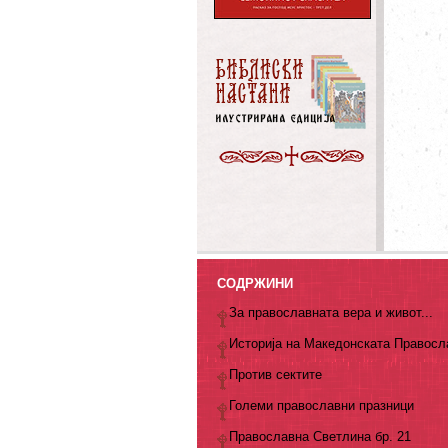
СОДРЖИНИ
За православната вера и живот...
Историја на Македонската Правосл
Против сектите
Големи православни празници
Православна Светлина бр. 21