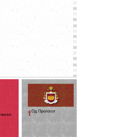
Од Прологот
тангел