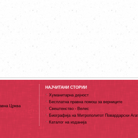
НАЈЧИТАНИ СТОРИИ
Хуманитарна дејност
Бесплатна правна помош за верниците
авна Црква
Свештенство - Велес
Биографија на Митрополитот Повардарски Ага
Каталог на изданија