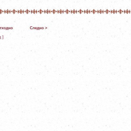
тходно
Следно >
д ]