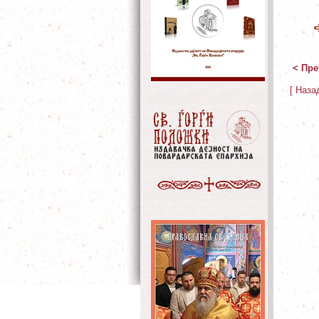
< Пре
[ Наза