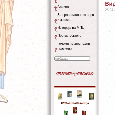
Вид
Архива
28.04.
За православната вера
и живот...
Историја на МПЦ
Против сектите
Големи православни
празници