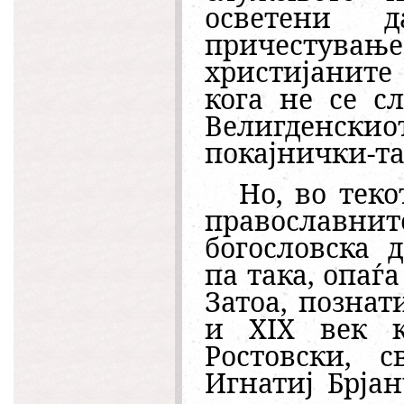
осветени д
причестувањ
христијаните
кога не се с
Велигденск
покајнички-та
Но, во тек
православнит
богословска 
па така, опаѓ
Затоа, познат
и XIX век к
Ростовски, с
Игнатиј Брја