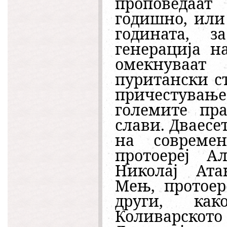
проповедаат
годишно, или
годината, 
генерација н
омекнуваа
пуритански с
причестува
големите пр
слави. Дваесе
на совреме
протоереј А
Николај Атан
Мењ, протоер
други, ка
Коливарскот