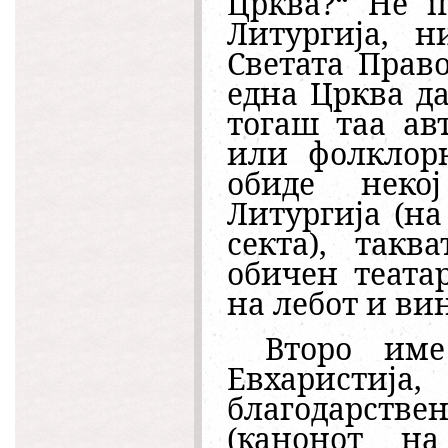
Црква?“ Не п
Литургија, н
Светата Прав
една Црква да
тогаш таа ав
или фолклорн
обиде неко
Литургија (на
секта), такв
обичен театар
на лебот и ви
Второ име
Евхаристија,
благодарств
(канонот на