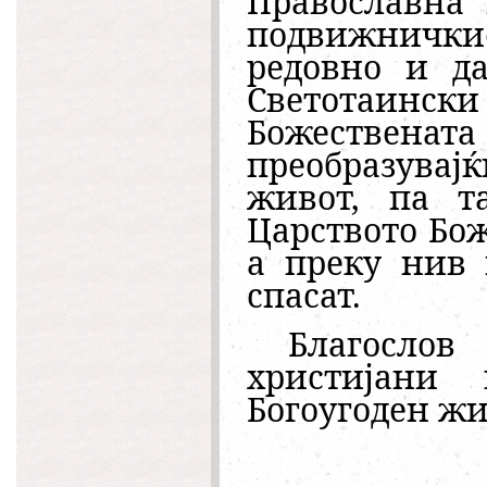
Православна 
подвижнички
редовно и да
Светотаинс
Божественат
преобразувај
живот, па т
Царството Божј
а преку нив 
спасат.
Благослов
христијани
Богоугоден жи