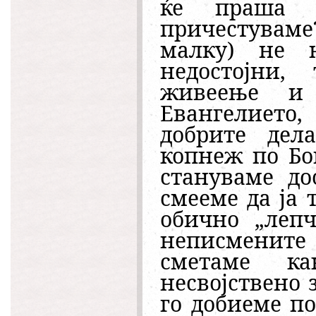
ќе праша 
причестуваме?
малку) не 
недостојни,
живеење и 
Евангелието,
добрите дел
копнеж по Бог
стануваме до
смееме да ја 
обично „леп
неписмените 
сметаме к
несвојствено 
го добиеме по