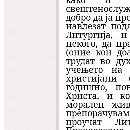
свештенослу
добро да ја п
навлезат под
Литургија, и
некого, да п
(оние кои до
трудат во ду
учењето на 
христијани 
годишно, пов
Христа, и к
морален жив
препорачува
проучат Ли