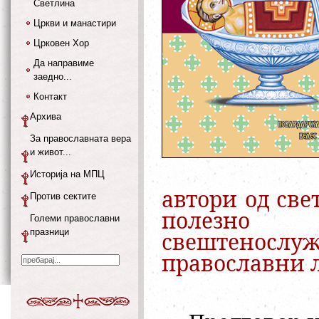
Светлина
Цркви и манастири
Црковен Хор
Да направиме
заедно...
Контакт
Архива
За православната вера
и живот...
Историја на МПЦ
автори од све
Против сектите
полезн
Големи православни
празници
свештенослуж
православни л