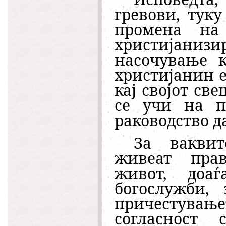
гревови, тук
промена на
христијаниз
насочување к
христијанин е
кај својот св
се учи на п
раководство д
За ваквит
живеат прав
живот, доа
богослужби,
причестувањ
согласност