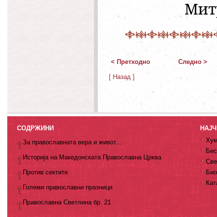
Мит
< Претходно
Следно >
[ Назад ]
СОДРЖИНИ
НАЈЧ
Хум
За православната вера и живот...
Бес
Историја на Македонската Православна Црква
Све
Против сектите
Био
Кат
Големи православни празници
Православна Светлина бр. 21