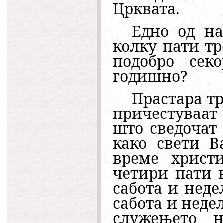
Црквата.
Едно од на
колку пати тр
подобро сек
годишно?
Прастара тр
причестуваат
што сведочат
како свети В
време христи
четири пати в
сабота и недел
сабота и недел
служењето н