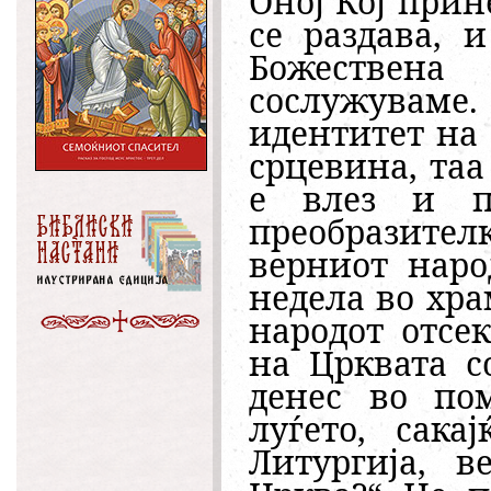
Оној Кој прин
се раздава, 
Божествен
сослужуваме.
идентитет на 
срцевина, таа 
е влез и по
преобразителк
верниот наро
недела во хра
народот отсе
на Црквата с
денес во пом
луѓето, сак
Литургија, в