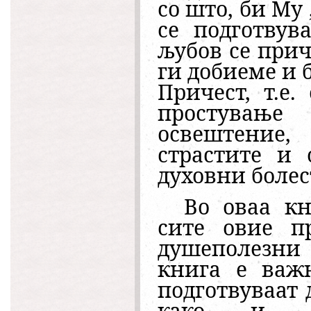
со што, би Му
се подготвув
љубов се прич
ги добиеме и 
Причест, т.е
простување
освештение
страстите и 
духовни болес
Во оваа кн
сите овие п
душеполезни 
книга е важн
подготвуваат
како и з