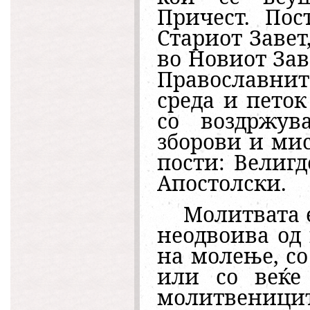
Причест. Пос
Стариот Завет
во Новиот Зав
Православнит
среда и петок
со воздржув
зборови и мис
пости: Велиг
Апостолски.
Молитвата 
неодвоива од 
на молење, с
или со веќе
молитвеницит