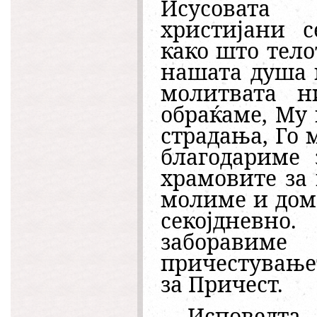
Исусовата
христијани с
како што тело
нашата душа 
молитвата н
обраќаме, Му
страдања, Го
благодариме 
храмовите за 
молиме и дома
секојдневно
заборавим
причестувањет
за Причест.
Исповедта,