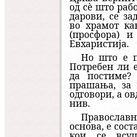
од сè што раб
дарови, се за
во храмот ка
(просфора) и
Евхаристија.
Но што е п
Потребен ли е
да постиме? 
прашања, за
одговори, а о
нив.
Православн
основа, е сост
кои се всуш