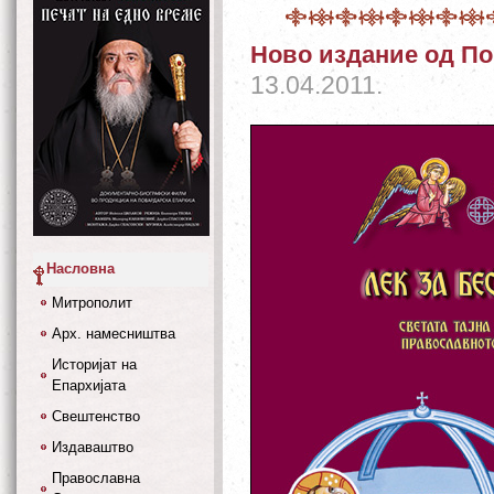
Ново издание од По
13.04.2011.
Насловна
Митрополит
Арх. намесништва
Историјат на
Епархијата
Свештенство
Издаваштво
Православна