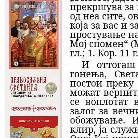
прекршува за 
од неа сите, о
која за вас и 
простување на
Мој спомен“ (М
гл.; 1. Кор. 11 г
И оттогаш
гонења, Свет
постои преку 
можат верните
се воплотат 
залог за вечн
обожување. И
клир, ја служи