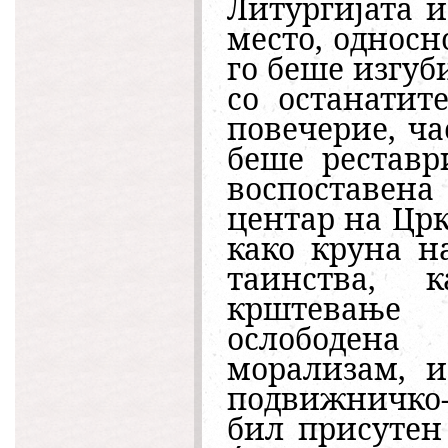
Литургијата 
место, односно
го беше изгуб
со останатит
повечерие, ча
беше реставр
воспоставен
центар на Црк
како круна н
таинства, 
крштевање
ослободен
морализам, и
подвижничко-
бил присутен