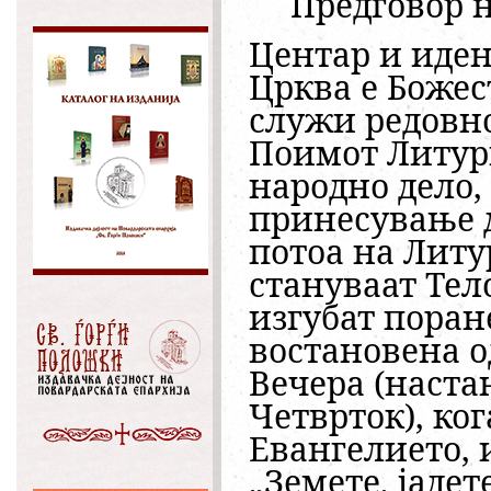
Предговор н
Центар и иден
Црква е Божест
служи редовно
Поимот Литург
народно дело,
принесување д
потоа на Литу
стануваат Тело
изгубат поран
востановена о
Вечера (наста
Четврток), ког
Евангелието, 
„Земете, јадете