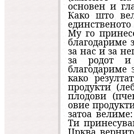
основен и гл
Како што вел
единственото
Му го принес
благодариме 
за нас и за н
за родот и
благодариме 
како резулта
продукти (ле
плодови (пче
овие продукти
затоа велиме:
Ти принесувам
Црква вернит