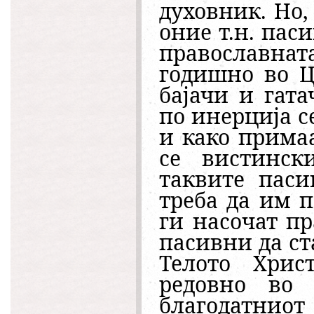
духовник. Но,
оние т.н. пас
православнат
годишно во Ц
бајачи и гат
по инерција с
и како примаа
се вистинск
таквите паси
треба да им 
ги насочат п
пасивни да с
Телото Хрис
редовно во 
благодатни