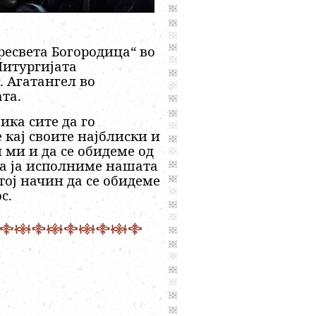
ресвета Богородица“ во
Литургијата
 Агатангел во
та.
ика сите да го
 кај своите најблиски и
 ми и да се обидеме од
да ја исполниме нашата
тој начин да се обидеме
с.