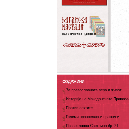
СОДРЖИНИ
За православната вера и живот...
Историја на Македонската Правосл
Против сектите
Големи православни празници
Православна Светлина бр. 21