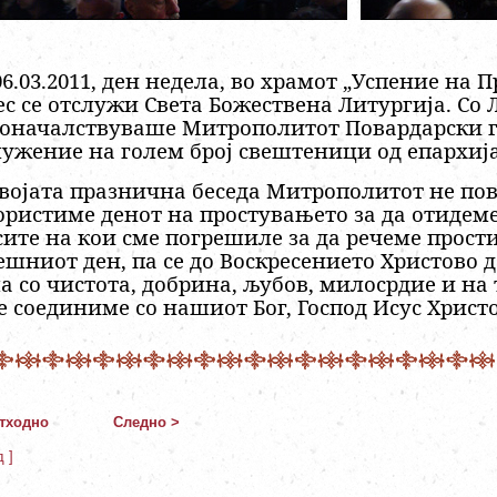
6.03.2011, ден недела, во храмот
„Успение на П
ес се отслужи Света Божествена Литургија. Со 
оначалствуваше Митрополитот Повардарски г.
лужение на голем број свештеници од епархија
својата празнична беседа Митрополитот не пов
ористиме денот на простувањето за да отидеме
 сите на кои сме погрешиле за да речеме прости
ешниот ден, па се до Воскресението Христово 
а со чистота, добрина, љубов, милосрдие и на 
се соединиме со нашиот Бог, Господ Исус Христо
тходно
Следно >
д ]