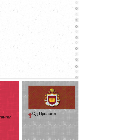
Од Прологот
тангел