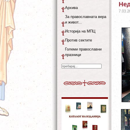
Нед
Архива
7.03.2
За православната вера
и живот...
Историја на МПЦ
Против сектите
Големи православни
празници