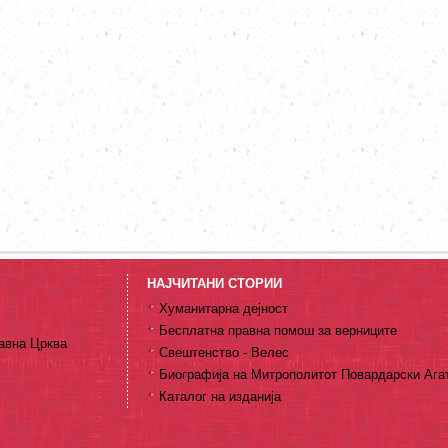
НАЈЧИТАНИ СТОРИИ
Хуманитарна дејност
Бесплатна правна помош за верниците
авна Црква
Свештенство - Велес
Биографија на Митрополитот Повардарски Ага
Каталог на изданија