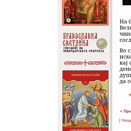
На 0
Вел
чин
сос
Во 
иск
кај
ден
душ
да 
< Пре
[ Наза