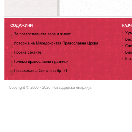
СОДРЖИНИ
НАЈЧ
Хум
За православната вера и живот...
Бес
Историја на Македонската Православна Црква
Све
Против сектите
Био
Кат
Големи православни празници
Православна Светлина бр. 21
Copyright © 2005 - 2026 Повардарска епархија.