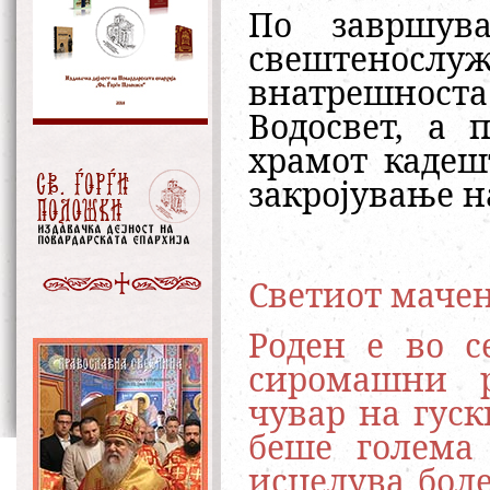
По завршува
свештенослуж
внатрешнос
Водосвет, а 
храмот кадеш
закројување н
Светиот маче
Роден е во с
сиромашни р
чувар на гуск
беше голема
исцелува боле