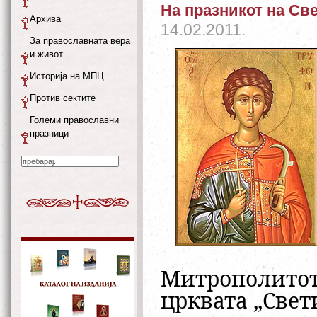
На празникот на Св
Архива
14.02.2011.
За православната вера
и живот...
Историја на МПЦ
Против сектите
Големи православни
празници
Митрополито
црквата „Свет