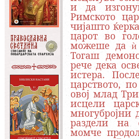
и да изгону
Римското цар
чијашто ќерка
царот во гол
можеше да
ѝ
Тогаш демоно
рече дека ос
истера. Пос
царството, п
овој млад Три
исцели царс
многубројни 
раздели на 
момче продол