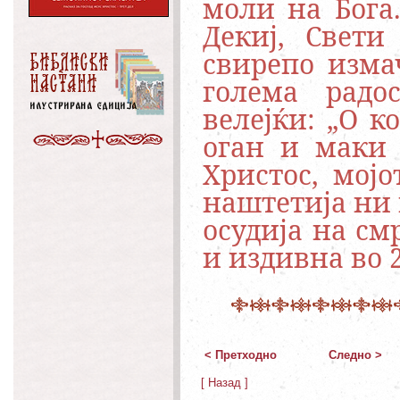
моли на Бога
Декиј, Свет
свирепо изма
голема радо
велејќи: „О к
оган и маки 
Христос, мој
наштетија ни 
осудија на см
и издивна во 
< Претходно
Следно >
[ Назад ]