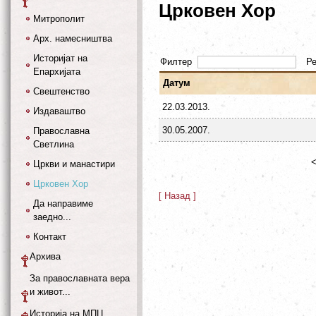
Црковен Хор
Митрополит
Арх. намесништва
Историјат на
Филтер
Р
Епархијата
Датум
Свештенство
22.03.2013.
Издаваштво
30.05.2007.
Православна
Светлина
<
Цркви и манастири
Црковен Хор
[ Назад ]
Да направиме
заедно...
Контакт
Архива
За православната вера
и живот...
Историја на МПЦ