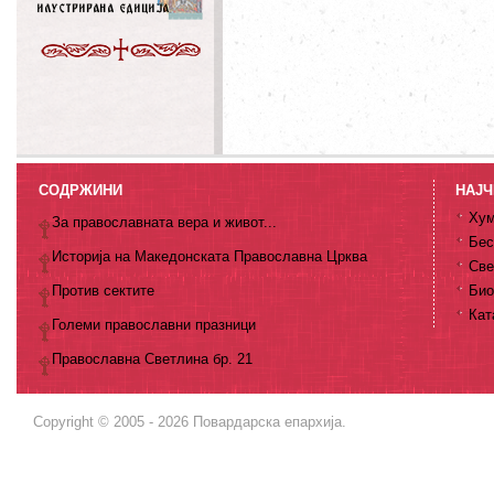
СОДРЖИНИ
НАЈЧ
Хум
За православната вера и живот...
Бес
Историја на Македонската Православна Црква
Све
Против сектите
Био
Кат
Големи православни празници
Православна Светлина бр. 21
Copyright © 2005 - 2026 Повардарска епархија.