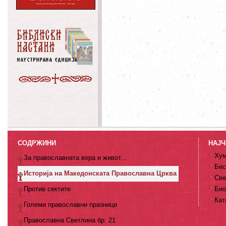
СОДРЖИНИ
НАЈЧ
Хум
За православната вера и живот...
Бес
Историја на Македонската Православна Црква
Све
Против сектите
Био
Кат
Големи православни празници
Православна Светлина бр. 21