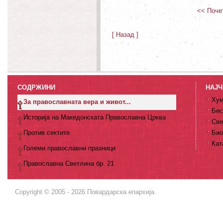
<< Поче
[ Назад ]
СОДРЖИНИ
НАЈЧ
Хум
За православната вера и живот...
Бес
Историја на Македонската Православна Црква
Све
Против сектите
Био
Кат
Големи православни празници
Православна Светлина бр. 21
Copyright © 2005 - 2026 Повардарска епархија.