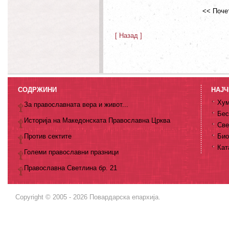
<< Поче
[ Назад ]
СОДРЖИНИ
НАЈЧ
Хум
За православната вера и живот...
Бес
Историја на Македонската Православна Црква
Све
Против сектите
Био
Кат
Големи православни празници
Православна Светлина бр. 21
Copyright © 2005 - 2026 Повардарска епархија.