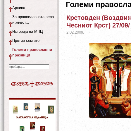
Големи правосл
Архива
Крстовден (Воздви
За православната вера
и живот...
Чесниот Крст) 27/09/
Историја на МПЦ
2.02.2009.
Против сектите
Големи православни
празници