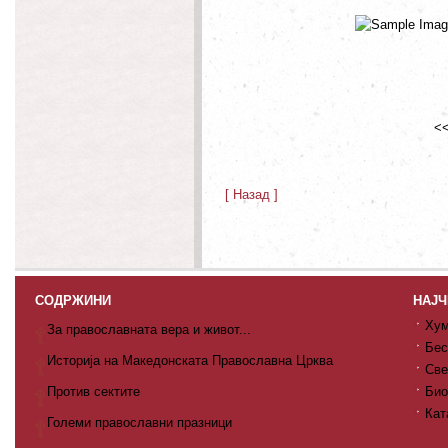
<<
[ Назад ]
СОДРЖИНИ
НАЈЧ
Хум
За православната вера и живот...
Бес
Историја на Македонската Православна Црква
Све
Против сектите
Био
Кат
Големи православни празници