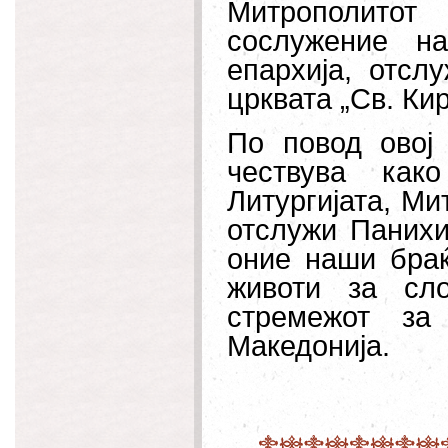
Митрополитот
сослужение н
епархија, отсл
црквата „Св. Ки
По повод овој 
чествува как
Литургијата, Ми
отслужи Панихи
оние наши браќ
животи за сл
стремежот за
Македонија.