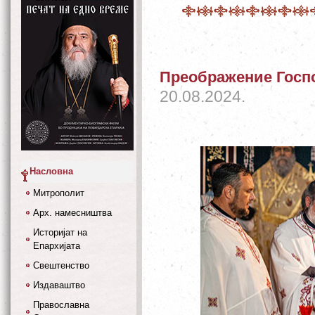
Преображение Госп
20.08.2024.
Насловна
Митрополит
Арх. намесништва
Историјат на
Епархијата
Свештенство
Издаваштво
Православна