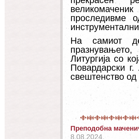
прекрасен р
великомачени
проследивме о
инструменталниот
На самиот де
празнувањето
Литургија со к
Повардарски г.
свештенство од 
Преподобна мачени
8.08.2024.