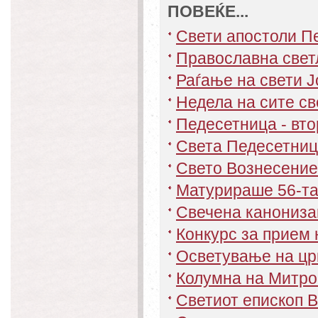
ПОВЕЌЕ...
Свети апостоли П
Православна свет
Раѓање на свети Ј
Недела на сите св
Педесетница - вто
Света Педесетниц
Свето Вознесение
Матурираше 56-та
Свечена канониза
Конкурс за прием 
Осветување на цр
Колумна на Митро
Светиот епископ В