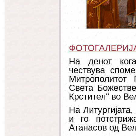
ФОТОГАЛЕРИЈ
На денот ког
чествува споме
Митрополитот 
Света Божестве
Крстител" во Ве
На Литургијата,
и го потстриж
Атанасов од Вел