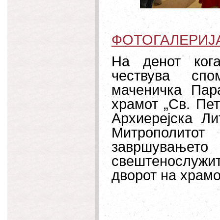
ФОТОГАЛЕРИЈ
На денот ког
чествува спо
маченичка Пара
храмот „Св. Пе
Архиерејска Ли
Митрополитот
завршувањето
свештенослужи
дворот на храмо