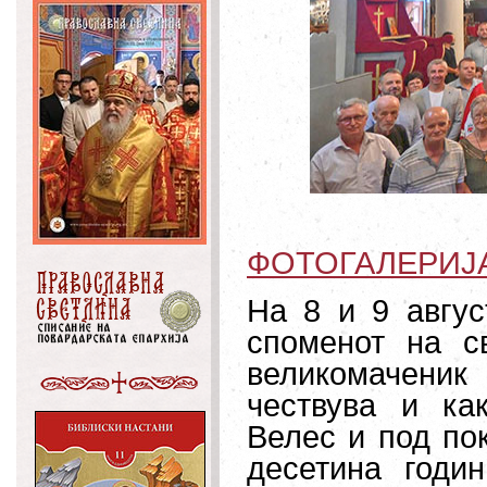
ФОТОГАЛЕРИЈ
На 8 и 9 авгус
споменот на св
великомачени
чествува и ка
Велес и под по
десетина годи