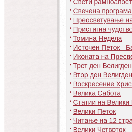
Свети рамноапост
Свечена програма 
Преосветување на
Пристигна чудотв
Томина Недела
Источен Петок - Б
Иконата на Пресв
Трет ден Велигден
Втор ден Велигде
Воскресение Хрис
Велика Сабота
Статии на Велики
Велики Петок
Читање на 12 стр
Велики Четврток