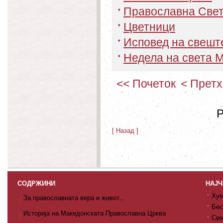
Православна Свет
Цветници
Исповед на свешт
Недела на света М
<< Почеток
< Прет
Р
[ Назад ]
СОДРЖИНИ
НАЈЧ
Хум
За православната вера и живот...
Бес
Историја на Македонската Православна Црква
Све