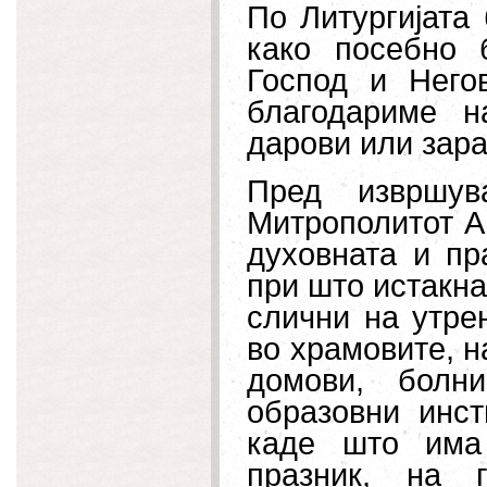
По Литургијата
како посебно 
Господ и Него
благодариме 
дарови или зар
Пред извршув
Митрополитот Аг
духовната и пр
при што истакна
слични на утре
во храмовите, н
домови, болн
образовни инст
каде што има
празник, на 