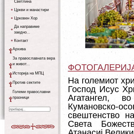
Светлина
Цркви и манастири
Црковен Хор
Да направиме
заедно...
Контакт
Архива
За православната вера
и живот...
ФОТОГАЛЕРИЈ
Историја на МПЦ
На големиот хр
Против сектите
Господ Исус Хр
Големи православни
Агатангел, в
празници
Кумановско-о
свештенство на
Света Божест
Атанасиј Велики