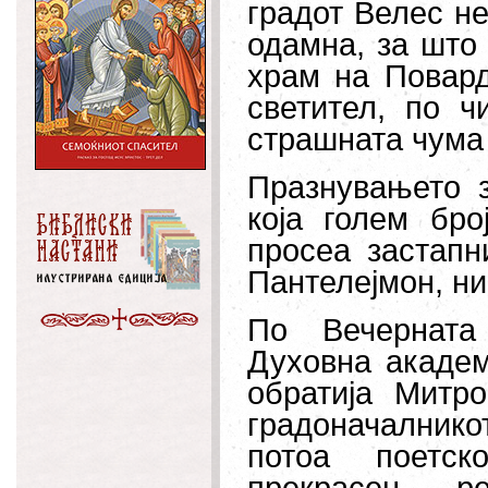
градот Велес не
одамна, за што
храм на Повард
светител, по ч
страшната чума 
Празнувањето 
која голем бр
просеа застапн
Пантелејмон, ни
По Вечерната
Духовна академ
обратија Митро
градоначалникот
потоа поетск