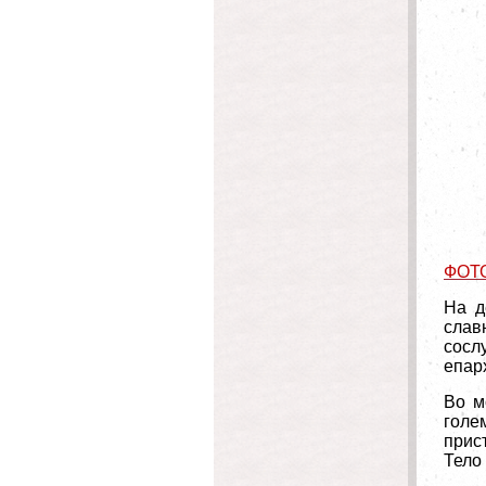
ФОТ
На д
слав
сосл
епар
Во м
голе
прис
Тело 