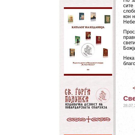
По з
сите
слоб
кон 
Небе
Прос
прав
свет
Божј
Нека
благ
Све
28.07.