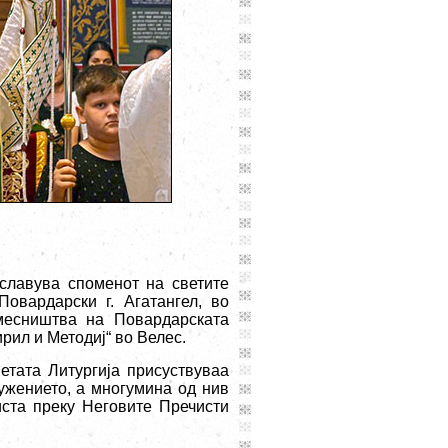
славува споменот на светите
овардарски г. Агатангел, во
месништва на Повардарската
рил и Методиј“ во Велес.
етата Литургија присуствуваа
лужението, а многумина од нив
иста преку Неговите Пречисти