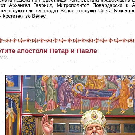
иот Архангел Гавриил, Митрополитот Повардарски г. А
тенослужители од градот Велес, отслужи Света Божестве
 Крстител“ во Велес.
тите апостоли Петар и Павле
2026.