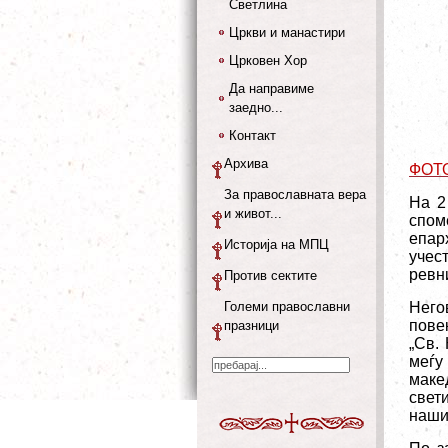
Светлина
Цркви и манастири
Црковен Хор
Да направиме
заедно...
Контакт
Архива
ФОТ
За православната вера
На 2
и живот...
спом
епар
Историја на МПЦ
учес
ревн
Против сектите
Големи православни
Него
пове
празници
„Св.
меѓу
маке
свет
наши