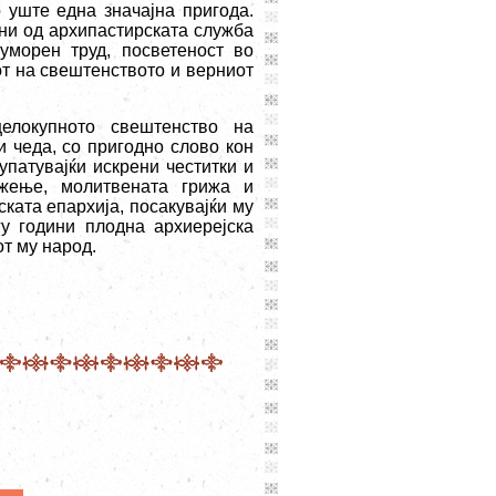
уште една значајна пригода.
ини од архипастирската служба
уморен труд, посветеност во
т на свештенството и верниот
елокупното свештенство на
и чеда, со пригодно слово кон
патувајќи искрени честитки и
ужење, молитвената грижа и
ката епархија, посакувајќи му
у години плодна архиерејска
т му народ.