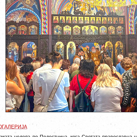
ОГАЛЕРИЈА
смата недела по Педестница, кога Светата православна ц