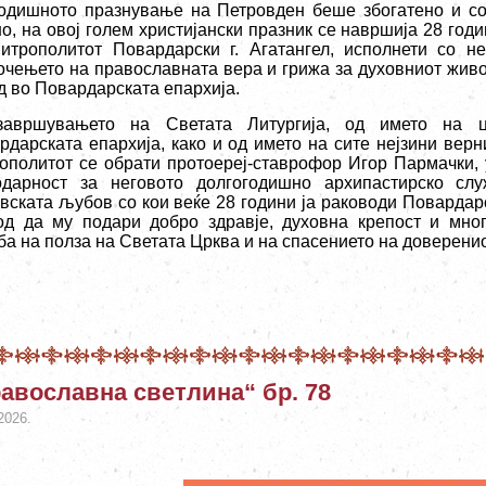
одишното празнување на Петровден беше збогатено и со 
о, на овој голем христијански празник се навршија 28 год
итрополитот Повардарски г. Агатангел, исполнети со не
очењето на православната вера и грижа за духовниот живо
д во Повардарската епархија.
авршувањето на Светата Литургија, од името на ц
рдарската епархија, како и од името на сите нејзини верн
ополитот се обрати протоереј-ставрофор Игор Пармачки, у
одарност за неговото долгогодишно архипастирско сл
овската љубов со кои веќе 28 години ја раководи Повардарс
од да му подари добро здравје, духовна крепост и мног
ба на полза на Светата Црква и на спасението на доверенио
авославна светлина“ бр. 78
2026.