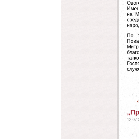
Овог
Имен
на М
свед
наро
По з
Пова
Митр
благ
татк
Госп
служ
„Пр
12.07.