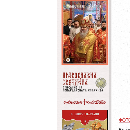
ФОТ
Во о