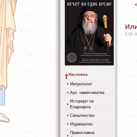
Ил
2.08.2
Насловна
Митрополит
Арх. намесништва
Историјат на
Епархијата
Свештенство
Издаваштво
Православна