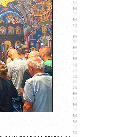
рква го чествува споменот на