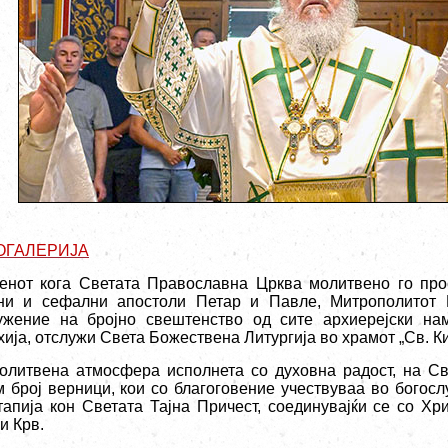
ОГАЛЕРИЈА
енот кога Светата Православна Црква молитвено го про
ни и сефални апостоли Петар и Павле, Митрополитот П
ужение на бројно свештенство од сите архиерејски на
хија, отслужи Света Божествена Литургија во храмот „Св. Ки
олитвена атмосфера исполнета со духовна радост, на Св
м број верници, кои со благоговение учествуваа во богос
тапија кон Светата Тајна Причест, соединувајќи се со Хр
и Крв.