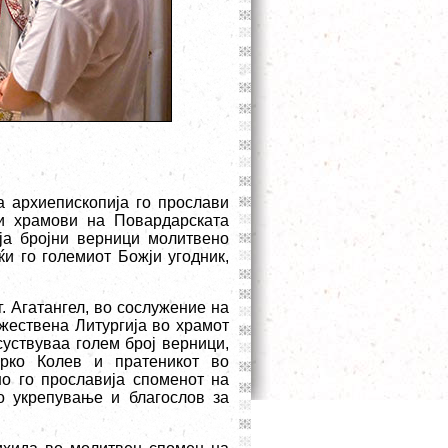
а архиепископија го прослави
ми храмови на Повардарската
ја бројни верници молитвено
ќи го големиот Божји угодник,
 Агатангел, во сослужение на
жествена Литургија во храмот
суствуваа голем број верници,
рко Колев и пратеникот во
но го прославија споменот на
но укрепување и благослов за