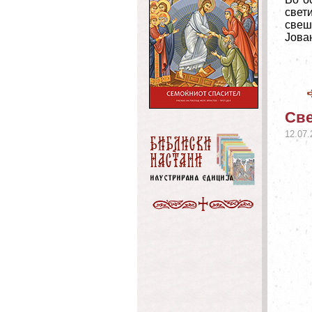
свет
свеш
Јован
Све
12.07.