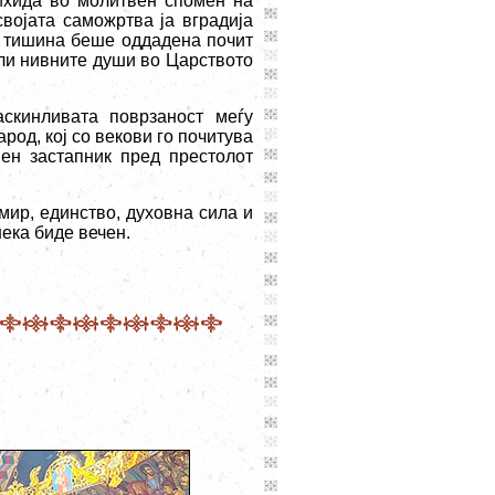
ихида во молитвен спомен на
својата саможртва ја вградија
а тишина беше оддадена почит
ели нивните души во Царството
скинливата поврзаност меѓу
од, кој со векови го почитува
вен застапник пред престолот
мир, единство, духовна сила и
ека биде вечен.