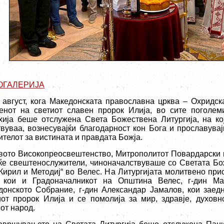
ОГАЛЕРИЈА
 август, кога Македонската православна црква – Охридск
енот на светиот славен пророк Илија, во сите поголе
хија беше отслужена Света Божествена Литургија, на ко
твуваа, вознесувајќи благодарност кон Бога и прославувај
ителот за вистината и правдата Божја.
вото Високопреосвештенство, Митрополитот Повардарски г.
ќе свештенослужители, чиноначалствуваше со Светата Бо
 Кирил и Методиј“ во Велес. На Литургијата молитвено при
 кои и Градоначалникот на Општина Велес, г-дин Ма
донското Собрание, г-дин Александар Јамалов, кои заед
иот пророк Илија и се помолија за мир, здравје, духов
от народ.