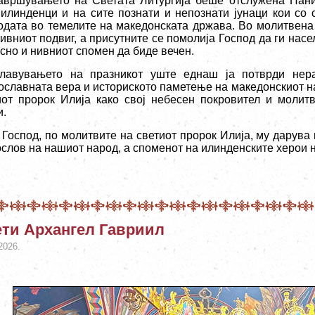
авршувањето на Светата Литургија беше отслужена Пан
 илинденци и на сите познати и непознати јунаци кои со 
одата во темелите на македонската држава. Во молитвен
нивниот подвиг, а присутните се помолија Господ да ги нас
сно и нивниот спомен да биде вечен.
лавувањето на празникот уште еднаш ја потврди нера
ославната вера и историското паметење на македонскиот нар
иот пророк Илија како свој небесен покровител и молит
и.
 Господ, по молитвите на светиот пророк Илија, му дарува 
ослов на нашиот народ, а споменот на илинденските херои н
ти Архангел Гавриил
2026.