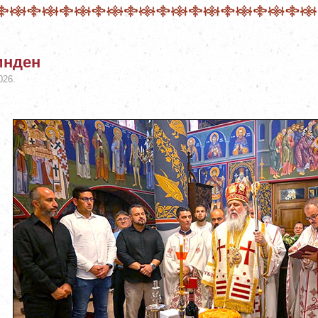
инден
026.