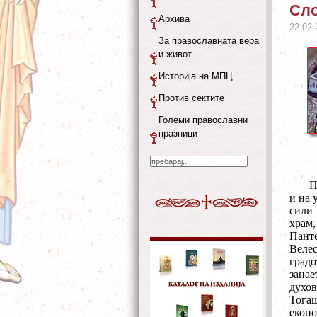
Сло
Архива
22.02.
За православната вера
и живот...
Историја на МПЦ
Против сектите
Големи православни
празници
П
и на 
сили 
храм,
Панте
Велес
градо
зана
духо
Тога
еконо