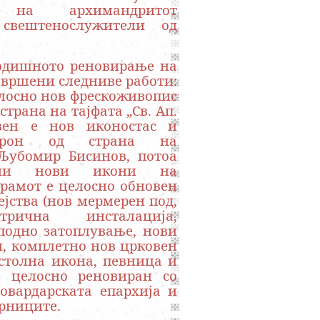
е на архимандритот
свештенослужители од
одишното реновирање на
звршени следниве работи:
лосно нов фрескоживопис
страна на тајфата „Св. Ап.
авен е нов иконостас и
трон од страна на
Љубомир Бисинов, потоа
ени нови икони на
храмот е целосно обновен
ејства (нов мермерен под,
рична инсталација,
подно затоплување, нови
и, комплетно нов црковен
столна икона, певница и
е целосно реновиран со
овардарската епархија и
рниците.