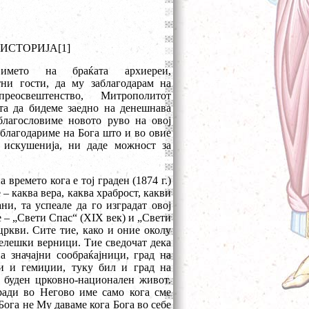
 ИСТОРИЈА[1]
мето на браќата архиереи,
ни гости, да му заблагодарам на
еосвештенство, Митрополитот
ата да бидеме заедно на денешнава
благословиме новото руво на овој
благодариме на Бога што и во овие
искушенија, ни даде можност за
 времето кога е тој граден (1874 г.)
– каква вера, каква храброст, какви
и, та успеале да го изградат овој
е – „Свети Спас“ (XIX век) и „Свети
цркви. Сите тие, како и оние околу
елешки верници. Тие сведочат дека
а значајни сообраќајници, град на
и и гемиџии, туку бил и град на
 буден црковно-национален живот.
ради во Негово име само кога сме
Бога не Му даваме кога Бога во себе