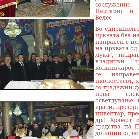
сослужени
Нектариј и 
Велес .
Во едноиполг
црквата беа и
направен е це
на црквата од 
Лука“, напр
владички 
копаничарот 
се направ
иконостасот, 
со градежни д
нова елект
осветлување, 
врати, прозор
инвентар, пре
др.) Храмот 
средства на П
донации од ве