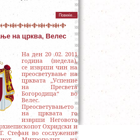
Повеќе...
ње на црква, Велес
На д
ен 20 .02. 2011
година (недела),
се изврши чин на
преосветување на
црквата „Успение
на Пресвета
Богородица“ во
Велес.
Преосветувањето
на црквата го
изврши Неговото
рхиепископот Охридски и
Г. Стефан во сослужение
ниот Митрополит на