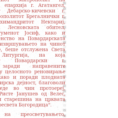
 епархија г. Агатангел,
т Дебарско-кичевски г.
ополитот Брегалнички г.
химандритот Нектариј,
 Лесновската обител,
гуменот Јосиф, како и
енство на Повардарската
 извршувањето на чинот
е, беше отслужена Света
 Литургија, на која
тот Повардарски г.
 заради направените
у целосното реновирање
како и поради плодната
ирска дејност, благоволи
еде во чин протоереј,
Ристе Јанушев од Велес,
и старешина на црквата
ресвета Богородица“.
а преосветувањето,