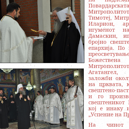
Повардарската
Митрополито
Тимотеј, Митр
Иларион, ар
игуменот на
Дамаскин, и
бројно свешт
епархија. По
преосветувањ
Божествена
Митрополи
Агатангел,
заложби окол
на црквата, 
свештено-паст
и го произв
свештеникот 
кој е инаку 
„Успение на П
На чинот н