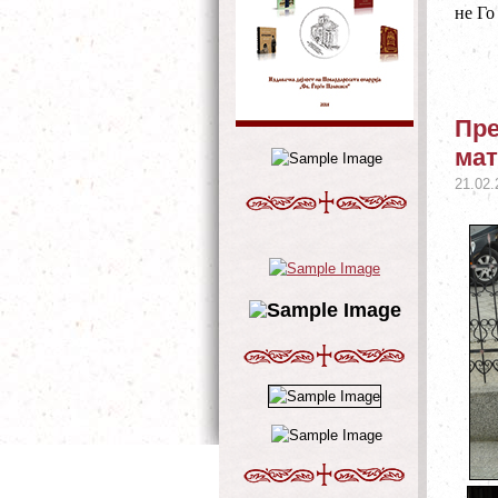
не Го
Пре
мат
21.02.