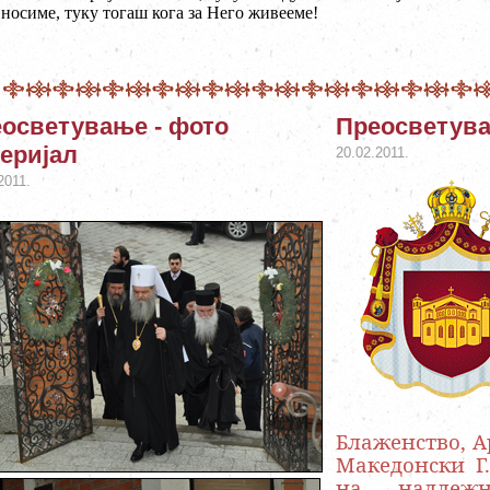
 носиме, туку тогаш кога за Него живееме!
осветување - фото
Преосветува
еријал
20.02.2011.
2011.
Блаженство, А
Македонски Г.
на надлеж