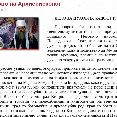
во на Архиепископот
2011.
ДЕЛО ЗА ДУХОВНА РАДОСТ И
Најнапред би сакал, од и
свештенослужителите и сите присут
домаќинот - Неговото високопр
Повардарски г. Агатангел, за покан
духовна радост. Се собравме да го 
велелепен храм и молитвено да Му за
тешки времиња, времиња со многу 
духовно освежување и надградување.
реосветувајќи го денес овој храм, прилика е да се потсетиме и на
условите и невремињата во кои истиот е изграден. Да се прашаме 
и можности – духовни и материјални, имаа тогашните велешан
 посветен на Мајката Божја, Пресвета Богородица, како и другит
лејмон“ (1840 г.), кои се подигнати врз темели на поранешни 
, говорат за богољубивите и охристовени души на тогашните в
т Велес не бил само град Киприли – град мост, само град н
етчии и трговци, на преродбеници и книгољупци, на грнчар
вници, град со богољубив и црквољубив род, град со богат и
шните велешани се пример дека за Бога не се дава и не се г
мски и материјално силни, туку кога духовно сме најбогати! На 