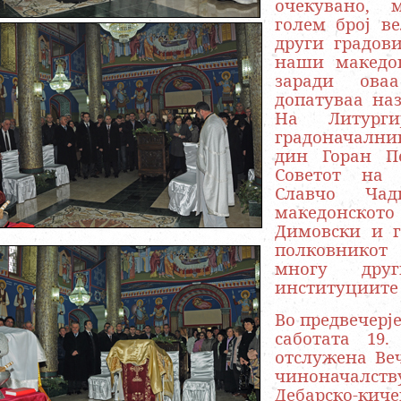
очекувано, 
голем број в
други градов
наши македо
заради ова
допатуваа наз
На Литурги
градоначалник
дин Горан Пе
Советот на 
Славчо Чад
македонскот
Димовски и г
полковникот
многу дру
институциите 
Во предвечерје
саботата 19.
отслужена Веч
чиноначалс
Дебарско-ки