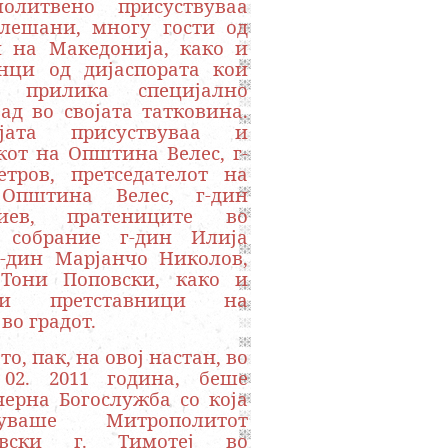
молитвено присуствуваа
елешани, многу гости од
и на Македонија, како и
нци од дијаспората кои
а прилика специјално
ад во својата татковина.
јата присуствуваа и
от на Општина Велес, г-
тров, претседателот на
Општина Велес, г-дин
иев, пратениците во
о собрание г-дин Илија
-дин Марјанчо Николов,
 Тони Поповски, како и
ги претставници на
во градот.
то, пак, на овој настан, во
 02. 2011 година, беше
ерна Богослужба со која
твуваше Митрополитот
чевски г. Тимотеј во