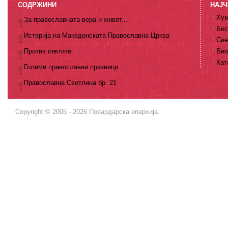
СОДРЖИНИ
НАЈЧ
Хум
За православната вера и живот...
Бес
Историја на Македонската Православна Црква
Све
Против сектите
Био
Кат
Големи православни празници
Православна Светлина бр. 21
Copyright © 2005 - 2026 Повардарска епархија.