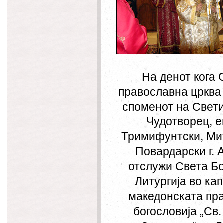
На денот кога 
православна црква 
споменот на
Свет
Чудотворец, е
Тримифунтски, Ми
Повардарски г. 
отслужи Света Б
Литургија во ка
македонската пр
богословија „Св