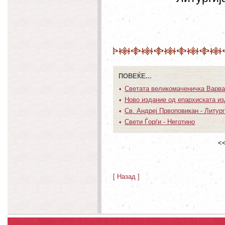
ПОВЕЌЕ...
Светата великомаченичка Варвар
Ново издание од епархиската из
Св. Андреј Првоповикан - Литург
Свети Ѓорѓи - Неготино
<<
[ Назад ]