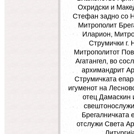
Охридски и Македо
Стефан задно со 
Митрополит Брега
Иларион, Митр
Струмички г. 
Митрополитот Пова
Агатангел, во сос
архимандрит Ар
Струмичката епарх
игуменот на Леснов
отец Дамаскин 
свештонослужи
Брегалничката е
отслужи Света Ар
Литургиј