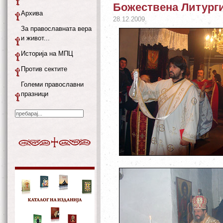
Божествена Литурги
Архива
28.12.2009.
За православната вера
и живот...
Историја на МПЦ
Против сектите
Големи православни
празници