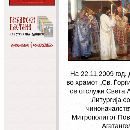
На 22.11.2009 год.
во храмот „Св. Ѓорѓ
се отслужи Света 
Литургија со
чиноначалст
Митрополитот Пова
Агатанге