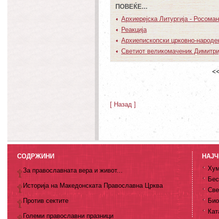
ПОВЕЌЕ...
Архиерејска Литургија - Росоман
Реакција
Архиепископски црковно-народе
Светиот великомаченик Димитри
<<
[ Назад ]
СОДРЖИНИ
НАЈЧ
Хум
За православната вера и живот...
Бес
Историја на Македонската Православна Црква
Све
Против сектите
Био
Кат
Големи православни празници