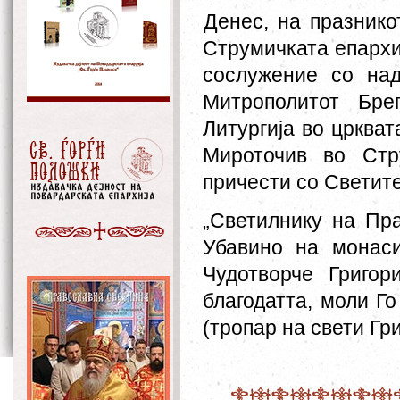
Денес, на празнико
Струмичката епархиј
сослужение со на
Митрополитот Бре
Литургија во цркват
Мироточив во Стр
причести со Светите
„Светилнику на Пра
Убавино на монаси
Чудотворче Григор
благодатта, моли Го
(тропар на свети Гр