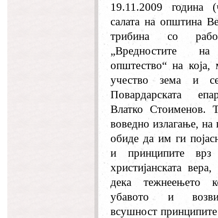
19.11.2009 година (
салата на општина В
трибина со рабо
„Вредностите на
општество“ на која, 
учество зема и се
Повардарската епар
Влатко Стоименов. Т
воведно излагање, на 
обиде да им ги појас
и принципите врз
христијанската вера,
дека тежнеењето к
убавото и возв
всушност принципите