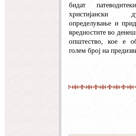
бидат патеводите
христијански
определување и при
вредностите во дене
општество, кое е о
голем број на предизв