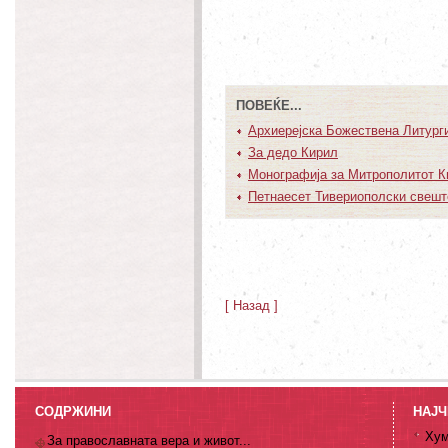
ПОВЕЌЕ...
Архиерејска Божествена Литургиј
За дедо Кирил
Монографија за Митрополитот К
Петнаесет Тивериополски свеш
[ Назад ]
СОДРЖИНИ
НАЈЧ
Хум
За православната вера и живот...