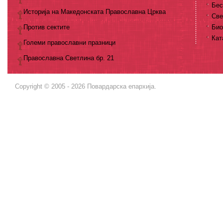
Бес
Историја на Македонската Православна Црква
Све
Против сектите
Био
Кат
Големи православни празници
Православна Светлина бр. 21
Copyright © 2005 - 2026 Повардарска епархија.