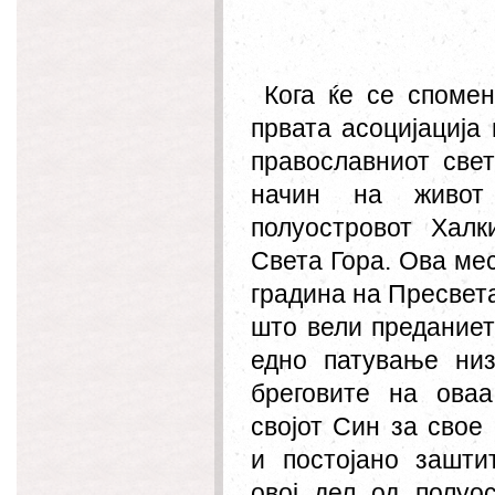
Кога ќе се споме
првата асоцијација
православниот све
начин на живот
полуостровот Халк
Света Гора. Ова мес
градина на Пресвета
што вели преданието
едно патување ни
бреговите на оваа
својот Син за свое
и постојано зашти
овој дел од полуо