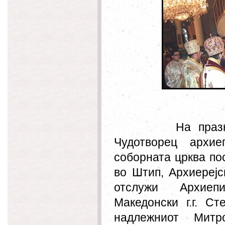
На празникот
Чудотворец архие
соборната црква по
во Штип, Архиерејс
отслужи Архиеп
Македонски г.г. С
надлежниот Митро