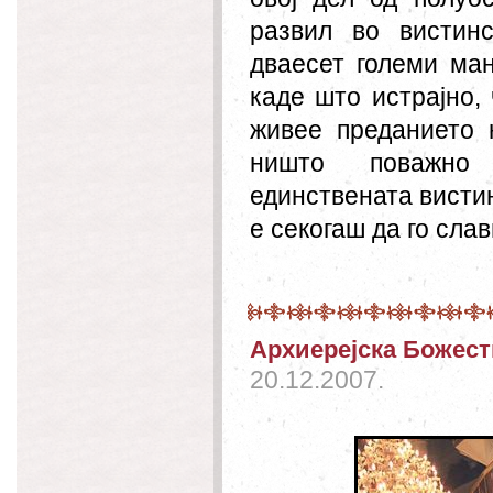
развил во вистин
дваесет големи ман
каде што истрајно,
живее преданието 
ништо поважно
единствената вистин
е секогаш да го слав
Архиерејска Божест
20.12.2007.