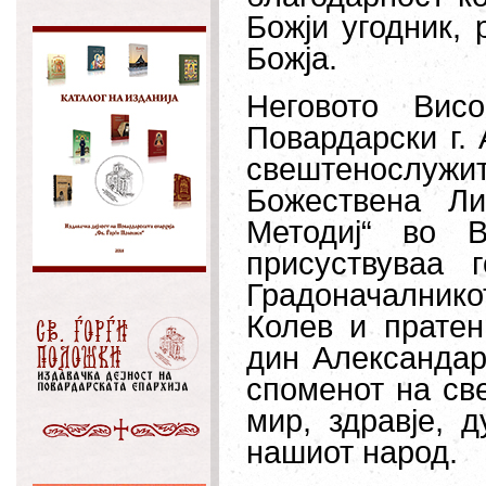
Божји угодник, 
Божја.
Неговото Висо
Повардарски г. 
свештенослужит
Божествена Ли
Методиј“ во В
присуствуваа 
Градоначалник
Колев и пратен
дин Александар
споменот на све
мир, здравје, 
нашиот народ.