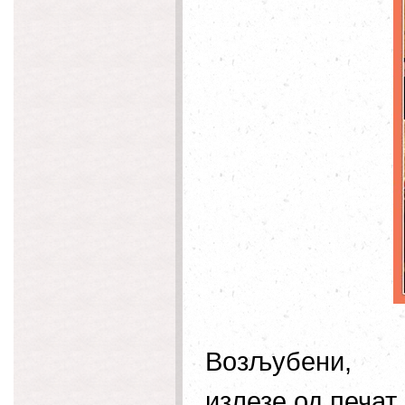
Возљубени,
излезе од печат