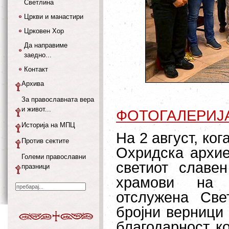
Светлина
Цркви и манастири
Црковен Хор
Да направиме
заедно...
Контакт
Архива
За православната вера
и живот...
ФОТОГАЛЕРИЈ
Историја на МПЦ
На 2 август, ко
Против сектите
Охридска архие
Големи православни
светиот славе
празници
храмови на 
отслужена Све
бројни верници 
благодарност ко