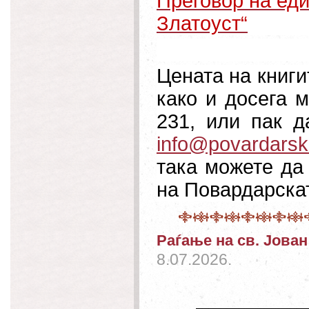
Преговор на еди
Златоуст“
Цената на книги
како и досега м
231, или пак 
info@povardarsk
така можете да
на Повардарскат
Раѓање на св. Јова
8.07.2026.