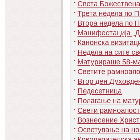
Света Божествена 
Трета недела по 
Втора недела по 
Mанифестација „Д
Канонска визитаци
Недела на сите св
Матурираше 58-ма
Светите рамноапо
Втор ден Духовде
Педесетница
Полагање на матур
Свети рамноапост
Вознесение Христ
Осветување на но
Крводарителска ак