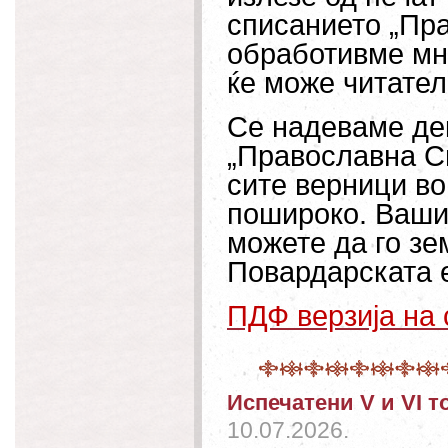
списанието „Пра
обработивме мн
ќе може читател
Се надеваме дек
„Православна Св
сите верници во
пошироко. Вашио
можете да го зе
Повардарската е
ПДФ верзија на
Испечатени V и VI т
10.07.2026.