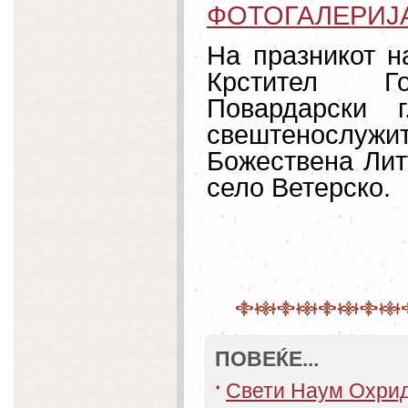
ФОТОГАЛЕРИЈ
На празникот н
Крстител Гос
Повардарски 
свештенослуж
Божествена Литу
село Ветерско.
ПОВЕЌЕ...
Свети Наум Охри