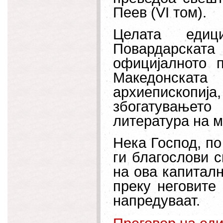
Пеев (VI том).
Целата еди
Повардарскат
официјалното 
Македонската
архиепископ
збогатувањет
литература на м
Нека Господ, по
ги благослови с
на ова капиталн
преку неговите
напредуваат.