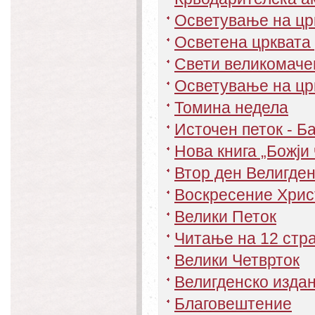
Осветување на цр
Осветена црквата 
Свети великомачен
Осветување на црк
Томина недела
Источен петок - Б
Нова книга „Божји 
Втор ден Велигден
Воскресение Хрис
Велики Петок
Читање на 12 стр
Велики Четврток
Велигденско изда
Благовештение