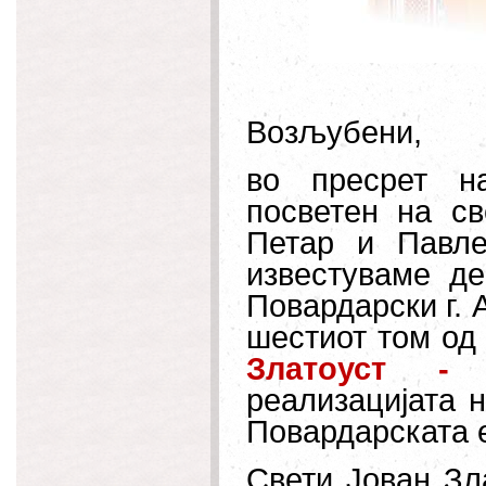
Возљубени,
во пресрет на
посветен на с
Петар и Павле
известуваме де
Повардарски г. А
шестиот том од
Златоуст - 
реализацијата н
Повардарската е
Свети Јован Зл