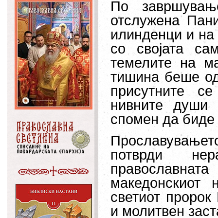
По завршувањ
отслужена Пан
илинденци и на 
со својата са
темелите на м
тишина беше од
присутните с
нивните души 
спомен да биде 
Прославување
потврди нер
православната
македонскиот 
светиот пророк 
и молитвен заст