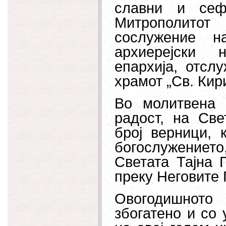
славни и сеф
Митрополитот
сослужение н
архиерејски 
епархија, отсл
храмот „Св. Кир
Во молитвена 
радост, на Све
број верници, 
богослужението,
Светата Тајна 
преку Неговите 
Овогодишното
збогатено и со 