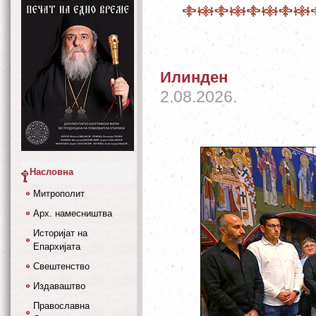
Илинден
2.08.2026.
Насловна
Митрополит
Арх. намесништва
Историјат на
Епархијата
Свештенство
Издаваштво
Православна