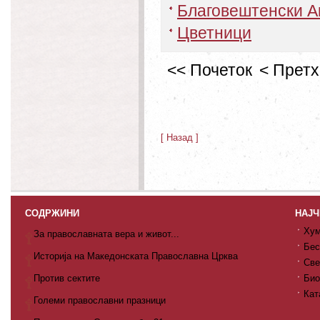
Благовештенски А
Цветници
<< Почеток
< Прет
[ Назад ]
СОДРЖИНИ
НАЈЧ
Хум
За православната вера и живот...
Бес
Историја на Македонската Православна Црква
Све
Против сектите
Био
Кат
Големи православни празници