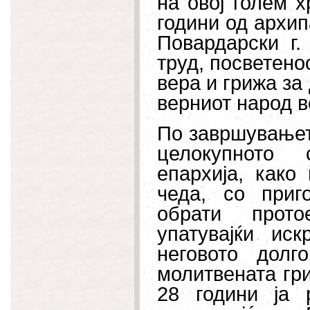
на овој голем х
години од архи
Повардарски г.
труд, посветено
вера и грижа за
верниот народ в
По завршувањето
целокупното 
епархија, како
чеда, со приг
обрати прото
упатувајќи ис
неговото долг
молитвената гри
28 години ја 