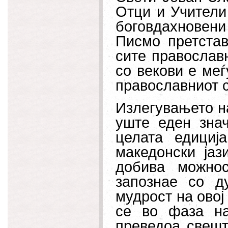
Отци и Учители
боговдахновен
Писмо претстав
сите православн
со векови е меѓ
православниот с
Излегувањето на
уште еден зна
целата едициј
македонски јаз
добива можнос
запознае со д
мудрост на овој
се во фаза на
преведоа свешт